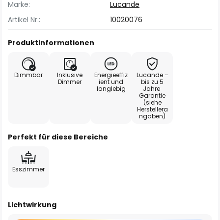
Marke:
Lucande
Artikel Nr.:
10020076
Produktinformationen
Dimmbar
Inklusive
Energieeffiz
Lucande –
Dimmer
ient und
bis zu 5
langlebig
Jahre
Garantie
(siehe
Herstellera
ngaben)
Perfekt für diese Bereiche
Esszimmer
Lichtwirkung