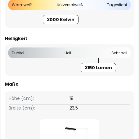
Warmweiß
Universalweiß
Tageslicht
3000 Kelvin
Helligkeit
Dunkel
Hell
Sehr hell
3150 Lumen
Maße
Höhe (cm):
18
Breite (cm):
23,5