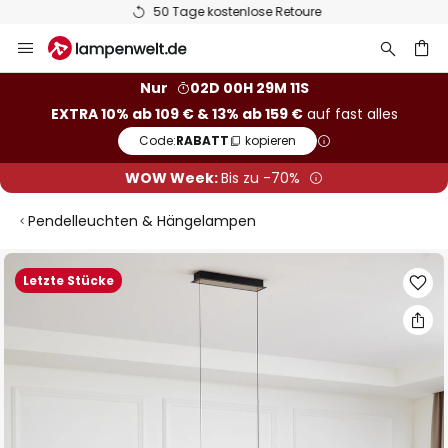
50 Tage kostenlose Retoure
Zum
Inhalt
springen
he
Nur
02D 00H 29M 11S
EXTRA 10% ab 109 € & 13% ab 159 €
auf fast alles
Code:
RABATT
kopieren
WOW Week:
Bis zu -70%
Pendelleuchten & Hängelampen
Zum
Letzte Stücke
Ende
der
Bildgalerie
springen