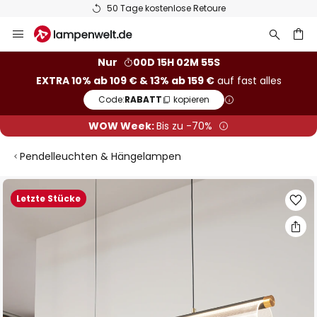
50 Tage kostenlose Retoure
Zum
Inhalt
springen
he
Nur
00D 15H 02M 54S
EXTRA 10% ab 109 € & 13% ab 159 €
auf fast alles
Code:
RABATT
kopieren
WOW Week:
Bis zu -70%
Pendelleuchten & Hängelampen
Zum
Letzte Stücke
Ende
der
Bildgalerie
springen