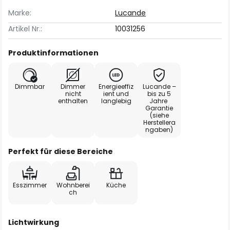
Marke:
Lucande
Artikel Nr.:
10031256
Produktinformationen
Dimmbar
Dimmer
Energieeffiz
Lucande –
nicht
ient und
bis zu 5
enthalten
langlebig
Jahre
Garantie
(siehe
Herstellera
ngaben)
Perfekt für diese Bereiche
Esszimmer
Wohnberei
Küche
ch
Lichtwirkung