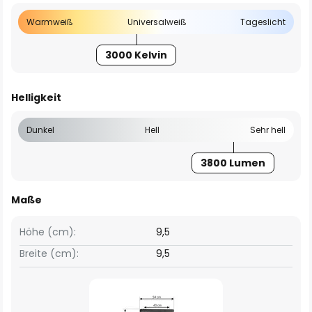
Warmweiß
Universalweiß
Tageslicht
3000 Kelvin
Helligkeit
Dunkel
Hell
Sehr hell
3800 Lumen
Maße
Höhe (cm):
9,5
Breite (cm):
9,5