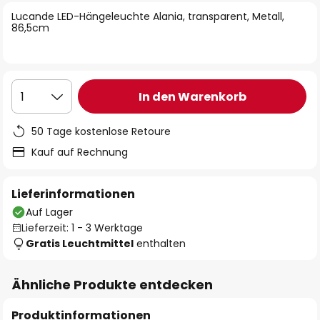
springen
Lucande LED-Hängeleuchte Alania, transparent, Metall,
86,5cm
In den Warenkorb
1
50 Tage kostenlose Retoure
Kauf auf Rechnung
Lieferinformationen
Auf Lager
Lieferzeit: 1 - 3 Werktage
Gratis Leuchtmittel
enthalten
Ähnliche Produkte entdecken
Produktinformationen