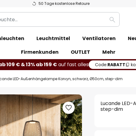
50 Tage kostenlose Retoure
Suche
leuchten
Leuchtmittel
Ventilatoren
Ne
Firmenkunden
OUTLET
Mehr
b 109 € & 13% ab 159 €
auf fast alles
Code:
RABATT
ko
cande LED-Außenhängelampe Korvyn, schwarz, Ø50cm, step-dim
Lucande LED-
step-dim