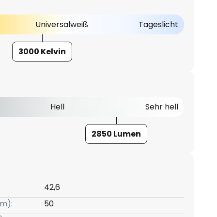
Universalweiß
Tageslicht
3000 Kelvin
Hell
Sehr hell
2850 Lumen
42,6
m):
50