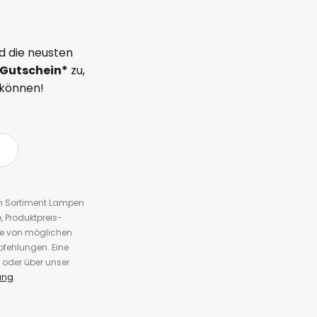
d die neusten
Gutschein*
zu,
 können!
em Sortiment Lampen
 Produktpreis-
te von möglichen
fehlungen. Eine
 oder über unser
ung
.