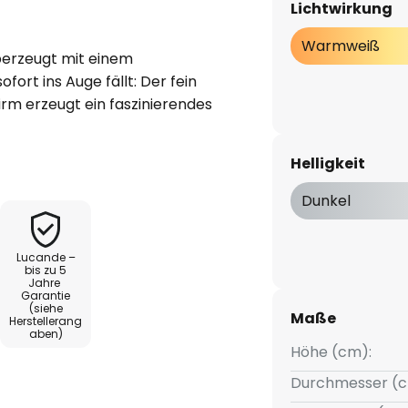
Lichtwirkung
Warmweiß
erzeugt mit einem
ort ins Auge fällt: Der fein
rm erzeugt ein faszinierendes
 verleiht jeder Umgebung eine
Das elegante schwarze Finish
Helligkeit
rakter und macht die Leuchte
 ob über dem Esstisch, auf der
Dunkel
ußenbereich.
Lucande –
aus Eisen und Kunststoff sowie
bis zu 5
Jahre
stens für den Einsatz im
Garantie
t Feuchtigkeit und Spritzwasser
(siehe
Maße
Herstellerang
alkonen, in Wintergärten oder
aben)
Höhe (cm):
volle Beleuchtung.
Durchmesser (c
 spendet angenehmes