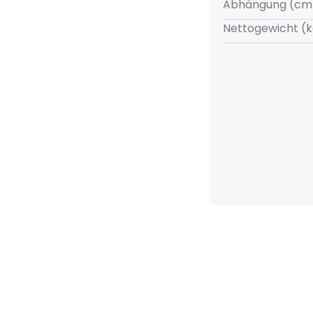
Abhängung (cm
ch unten strahlt und
Nettogewicht (k
uktur des Schirms in den Raum
ne besonders gemütliche
entspannte Abende im Freien
t sich die Helligkeit flexibel
timmung, die gerade gewünscht