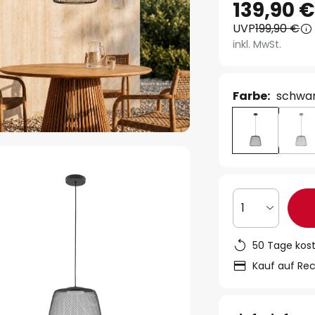
139,90 
UVP
199,90 €
inkl. MwSt.
Farbe:
schwa
1
50 Tage kos
Kauf auf Re