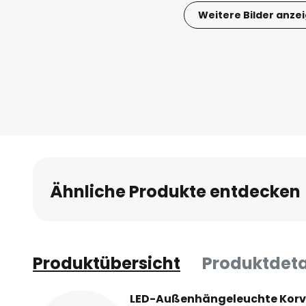
Weitere Bilder anze
Zum
Anfang
der
Bildgalerie
springen
Ähnliche Produkte entdecken
Produktübersicht
Produktdeta
LED-Außenhängeleuchte Korvyn: