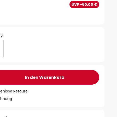
€
UVP -60,00 €
rz
In den Warenkorb
tenlose Retoure
chnung