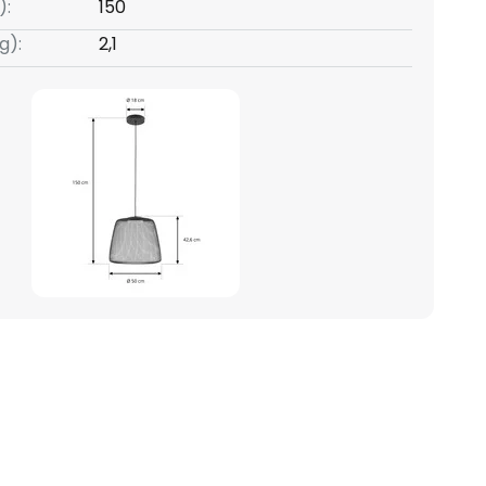
):
150
g):
2,1