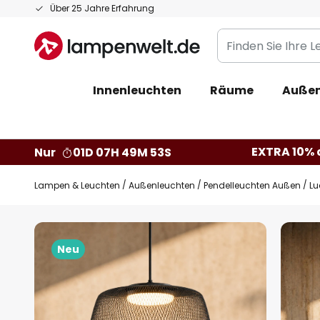
Zum
Über 25 Jahre Erfahrung
Inhalt
Finden
springen
Sie
Ihre
Innenleuchten
Räume
Außen
Leuchte...
EXTRA 10% a
Nur
01D 07H 49M 52S
Lampen & Leuchten
Außenleuchten
Pendelleuchten Außen
Lu
Zum
Ende
Neu
der
Bildgalerie
springen