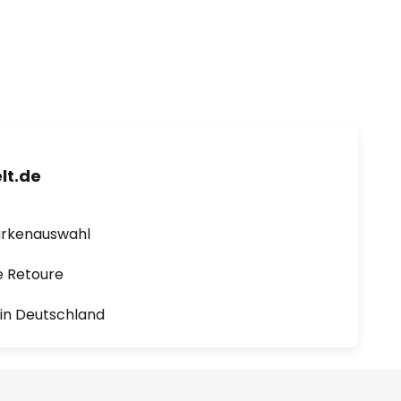
lt.de
arkenauswahl
e Retoure
1 in Deutschland