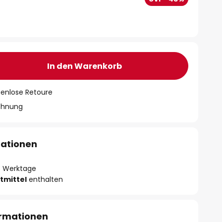
In den Warenkorb
tenlose Retoure
chnung
mationen
- 3 Werktage
tmittel
enthalten
ormationen