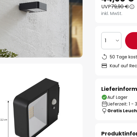
UVP
79,90 €
inkl. MwSt.
1
50 Tage kos
Kauf auf Re
Lieferinfor
Auf Lager
Lieferzeit: 1 
Gratis Leuch
Produktinf