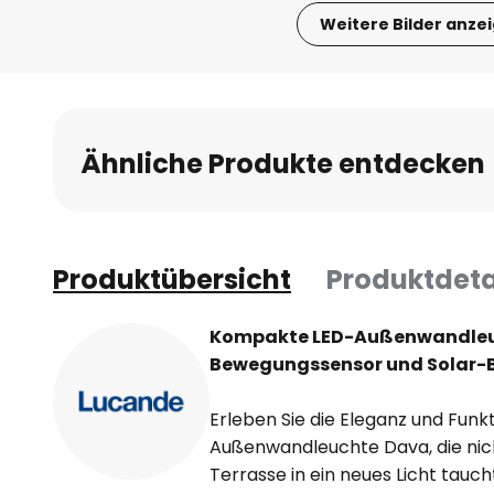
Weitere Bilder anze
Zum
Anfang
der
Bildgalerie
Ähnliche Produkte entdecken
springen
Produktübersicht
Produktdeta
Kompakte LED-Außenwandleu
Bewegungssensor und Solar-B
Erleben Sie die Eleganz und Funkt
Außenwandleuchte Dava, die nich
Terrasse in ein neues Licht tauc