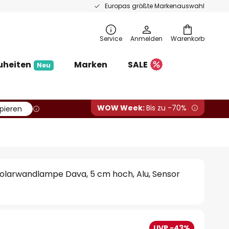
Europas größte Markenauswahl
Service
Anmelden
Warenkorb
uheiten
Marken
SALE
Neu
WOW Week:
Bis zu -70%
pieren
olarwandlampe Dava, 5 cm hoch, Alu, Sensor
UVP -43%