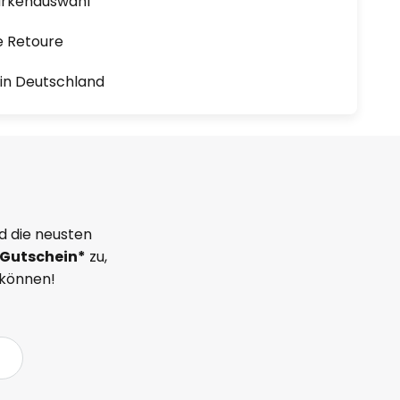
arkenauswahl
e Retoure
1 in Deutschland
d die neusten
Gutschein*
zu,
 können!