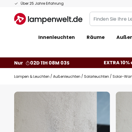
Zum
Über 25 Jahre Erfahrung
Inhalt
Finden
springen
Sie
Ihre
Innenleuchten
Räume
Außen
Leuchte...
EXTRA 10% a
Nur
02D 11H 08M 02S
Lampen & Leuchten
Außenleuchten
Solarleuchten
Solar-Wan
Zum
Ende
der
Bildgalerie
springen