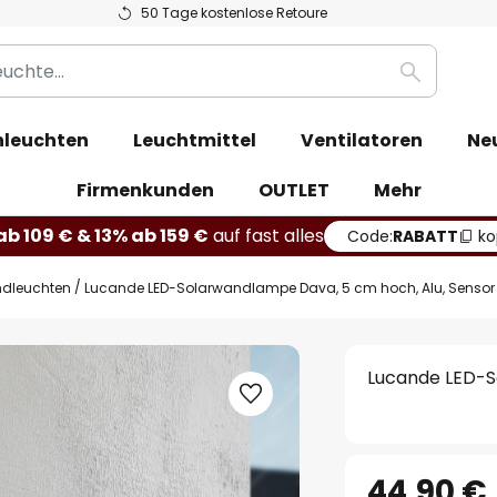
50 Tage kostenlose Retoure
Suche
leuchten
Leuchtmittel
Ventilatoren
Ne
Firmenkunden
OUTLET
Mehr
b 109 € & 13% ab 159 €
auf fast alles
Code:
RABATT
ko
dleuchten
Lucande LED-Solarwandlampe Dava, 5 cm hoch, Alu, Sensor
Lucande LED-S
44,90 €