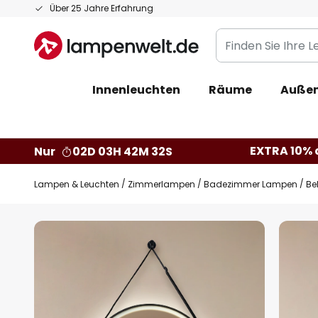
Zum
Über 25 Jahre Erfahrung
Inhalt
Finden
springen
Sie
Ihre
Innenleuchten
Räume
Außen
Leuchte...
EXTRA 10% a
Nur
02D 03H 42M 31S
Lampen & Leuchten
Zimmerlampen
Badezimmer Lampen
Be
Zum
Ende
der
Bildgalerie
springen