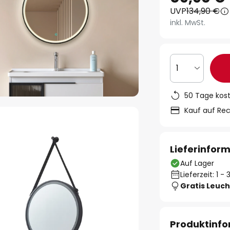
UVP
134,90 €
inkl. MwSt.
1
50 Tage kos
Kauf auf Re
Lieferinfor
Auf Lager
Lieferzeit: 1 
Gratis Leuch
Produktinf