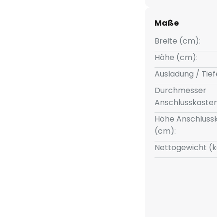
osphäre zu schaffen. Die
für eine energieeffiziente
Maße
Spiegel bietet eine funktionale
ebrauch.
Breite (cm):
Höhe (cm):
Ausladung / Tief
Durchmesser
Anschlusskasten
Höhe Anschluss
(cm):
Nettogewicht (k