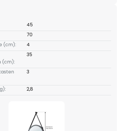
45
70
e (cm):
4
35
 (cm):
kasten
3
g):
2,8