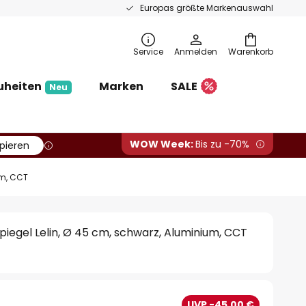
Europas größte Markenauswahl
Service
Anmelden
Warenkorb
uheiten
Marken
SALE
Neu
WOW Week:
Bis zu -70%
pieren
um, CCT
iegel Lelin, Ø 45 cm, schwarz, Aluminium, CCT
UVP -45,00 €