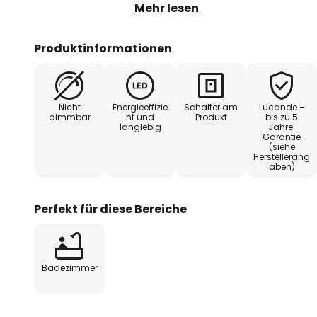
beruhigende oder belebende Atm
Mehr lesen
integrierte LED-Lichtquelle sorgt 
Ausleuchtung des Raumes. Dieser 
Produktinformationen
Beleuchtung für den täglichen G
Nicht
Energieeffizie
Schalter am
Lucande –
dimmbar
nt und
Produkt
bis zu 5
langlebig
Jahre
Garantie
(siehe
Herstellerang
aben)
Perfekt für diese Bereiche
Badezimmer