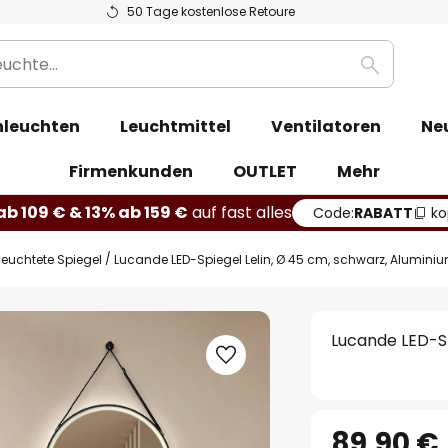
50 Tage kostenlose Retoure
Suche
leuchten
Leuchtmittel
Ventilatoren
Ne
Firmenkunden
OUTLET
Mehr
b 109 € & 13% ab 159 €
auf fast alles
Code:
RABATT
ko
leuchtete Spiegel
Lucande LED-Spiegel Lelin, Ø 45 cm, schwarz, Alumini
Lucande LED-Sp
89,90 €