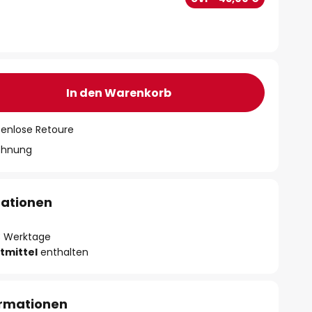
In den Warenkorb
tenlose Retoure
chnung
mationen
- 3 Werktage
tmittel
enthalten
ormationen