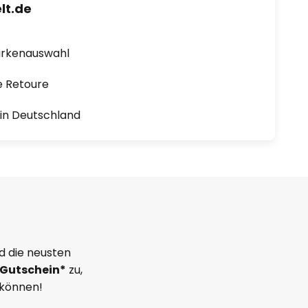
lt.de
arkenauswahl
e Retoure
1 in Deutschland
d die neusten
Gutschein*
zu,
 können!