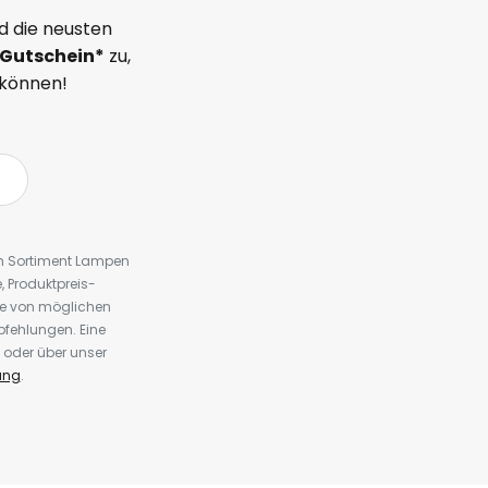
d die neusten
Gutschein*
zu,
 können!
em Sortiment Lampen
 Produktpreis-
te von möglichen
fehlungen. Eine
 oder über unser
ung
.