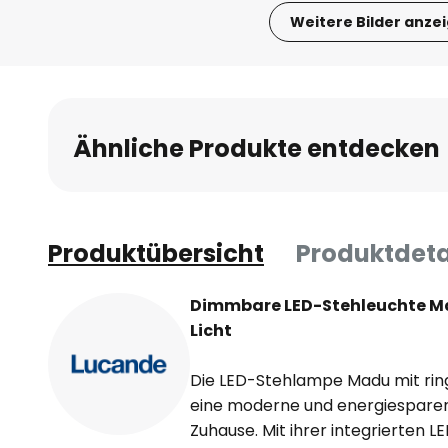
Weitere Bilder anze
Zum
Anfang
der
Bildgalerie
Ähnliche Produkte entdecken
springen
Produktübersicht
Produktdeta
Dimmbare LED-Stehleuchte M
Licht
Die LED-Stehlampe Madu mit rin
eine moderne und energiesparen
Zuhause. Mit ihrer integrierten LE