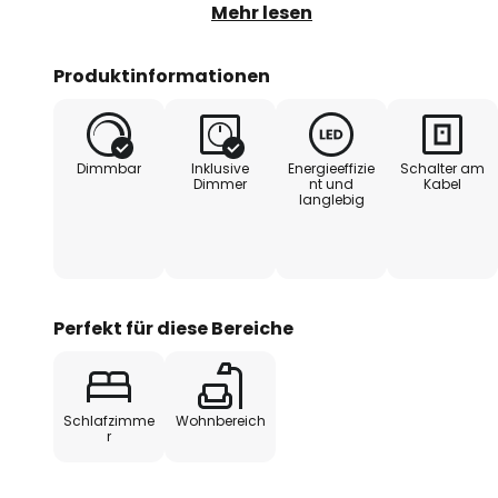
angenehmes und helles Licht, da
Mehr lesen
über die Außenbahn der Ringe ist
verteilt.
Produktinformationen
Der enthaltene Dimmer ermöglicht 
anzupassen und so eine gemütli
Dimmbar
Inklusive
Energieeffizie
Schalter am
Die ringförmigen Elemente der S
Dimmer
nt und
Kabel
langlebig
eine besondere Optik und mache
Hingucker.
Perfekt für diese Bereiche
Schlafzimme
Wohnbereich
r