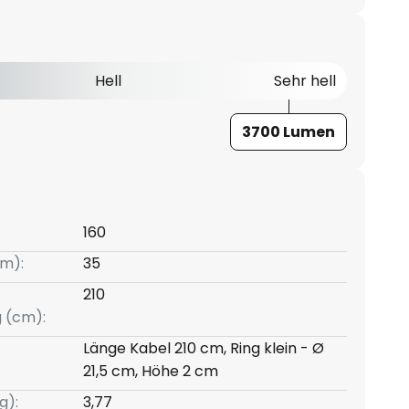
Hell
Sehr hell
3700 Lumen
160
m):
35
210
g (cm):
Länge Kabel 210 cm, Ring klein - Ø
21,5 cm, Höhe 2 cm
g):
3,77