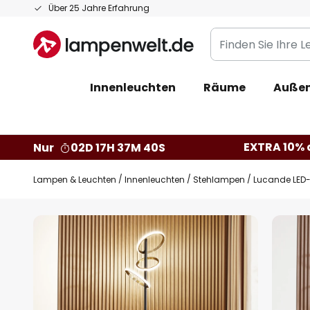
Zum
Über 25 Jahre Erfahrung
Inhalt
Finden
springen
Sie
Ihre
Innenleuchten
Räume
Außen
Leuchte...
EXTRA 10% a
Nur
02D 17H 37M 39S
Lampen & Leuchten
Innenleuchten
Stehlampen
Lucande LED-
Zum
Ende
der
Bildgalerie
springen