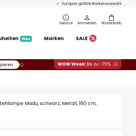
Europas größte Markenauswahl
Service
Anmelden
Warenkorb
uheiten
Marken
SALE
Neu
WOW Week:
Bis zu -70%
pieren
tehlampe Madu, schwarz, Metall, 160 cm,