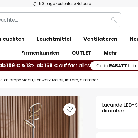
50 Tage kostenlose Retoure
Suche
leuchten
Leuchtmittel
Ventilatoren
Ne
Firmenkunden
OUTLET
Mehr
b 109 € & 13% ab 159 €
auf fast alles
Code:
RABATT
ko
Stehlampe Madu, schwarz, Metall, 160 cm, dimmbar
Lucande LED-S
dimmbar