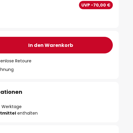
€
UVP -70,00 €
In den Warenkorb
tenlose Retoure
chnung
mationen
- 3 Werktage
tmittel
enthalten