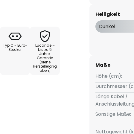
s rundherum verteilt wird, denn
 das Modul wie ein Lichtband
Helligkeit
Dunkel
es die Helligkeit individuell
che Atmosphäre zu schaffen.
Typ C - Euro-
Lucande –
tehleuchte verleihen ihr zudem
Stecker
bis zu 5
Jahre
n sie zu einem echten
Garantie
(siehe
Maße
Herstellerang
aben)
Höhe (cm):
Durchmesser (c
Länge Kabel /
Anschlussleitun
Sonstige Maße:
Nettogewicht (k