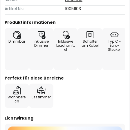
Artikel Nr.:
10051103
Produktinformationen
Dimmbar
Inklusive
Inklusive
Schalter
Typ C -
Dimmer
Leuchtmitt
am Kabel
Euro-
el
Stecker
Perfekt für diese Bereiche
Wohnberei
Esszimmer
ch
Lichtwirkung