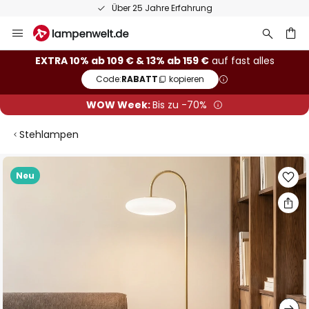
Über 25 Jahre Erfahrung
Zum
Inhalt
springen
he
EXTRA 10% ab 109 € & 13% ab 159 €
auf fast alles
Code:
RABATT
kopieren
WOW Week:
Bis zu -70%
Stehlampen
Zum
Neu
Ende
der
Bildgalerie
springen