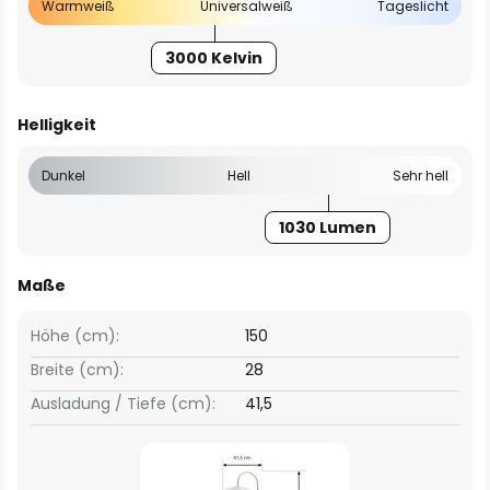
Warmweiß
Universalweiß
Tageslicht
3000 Kelvin
Helligkeit
Dunkel
Hell
Sehr hell
1030 Lumen
Maße
Höhe (cm):
150
Breite (cm):
28
Ausladung / Tiefe (cm):
41,5