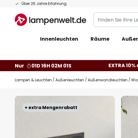
Zum
Über 25 Jahre Erfahrung
Inhalt
Finden
springen
Sie
Ihre
Innenleuchten
Räume
Außen
Leuchte...
EXTRA 10% a
Nur
01D 16H 02M 00S
Lampen & Leuchten
Außenleuchten
Außenwandleuchten
Wa
Zum
Ende
+ extra Mengenrabatt
der
Bildgalerie
springen