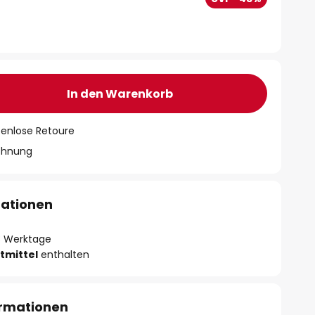
In den Warenkorb
tenlose Retoure
chnung
mationen
- 3 Werktage
tmittel
enthalten
ormationen