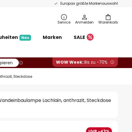
Europas größte Markenauswahl
Service
Anmelden
Warenkorb
uheiten
Marken
SALE
Neu
WOW Week:
Bis zu -70%
pieren
hrazit, Steckdose
andeinbaulampe Lachlain, anthrazit, Steckdose
UVP -43%