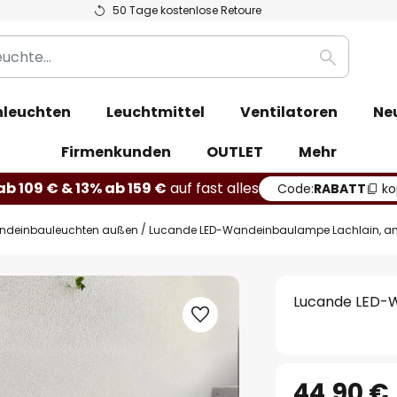
50 Tage kostenlose Retoure
Suche
leuchten
Leuchtmittel
Ventilatoren
Ne
Firmenkunden
OUTLET
Mehr
b 109 € & 13% ab 159 €
auf fast alles
Code:
RABATT
ko
ndeinbauleuchten außen
Lucande LED-Wandeinbaulampe Lachlain, ant
Lucande LED-W
44,90 €