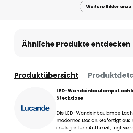
Weitere Bilder anze
Zum
Anfang
der
Bildgalerie
Ähnliche Produkte entdecken
springen
Produktübersicht
Produktdeta
LED-Wandeinbaulampe Lachlai
Steckdose
Die LED-Wandeinbaulampe Lachlai
modernes Design. Gefertigt aus 
in elegantem Anthrazit, fügt sie 