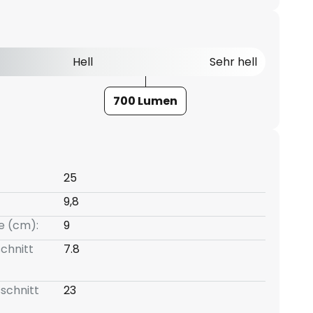
Hell
Sehr hell
700 Lumen
25
9,8
e (cm):
9
chnitt
7.8
schnitt
23