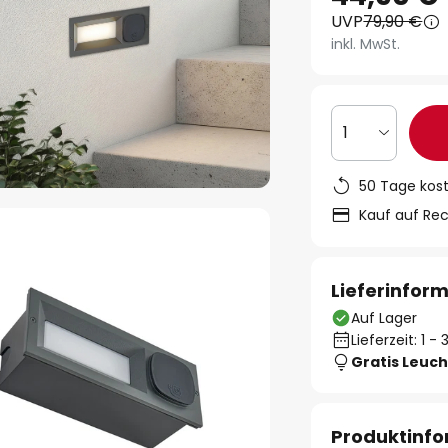
UVP
79,90 €
inkl. MwSt.
1
50 Tage kos
Kauf auf Re
Lieferinfor
Auf Lager
Lieferzeit: 1 
Gratis Leuch
Produktinf