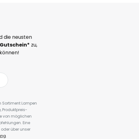
d die neusten
Gutschein*
zu,
 können!
em Sortiment Lampen
 Produktpreis-
te von möglichen
fehlungen. Eine
 oder über unser
ung
.