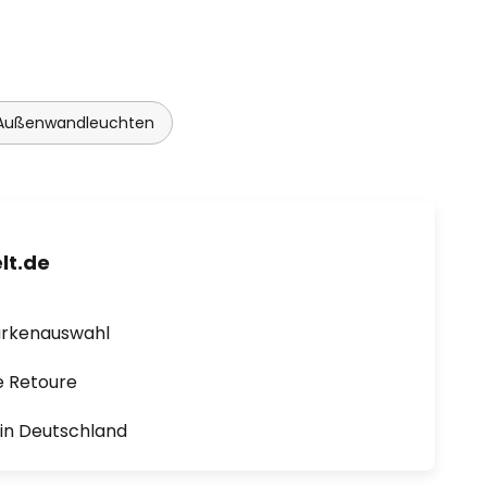
Außenwandleuchten
lt.de
arkenauswahl
e Retoure
1 in Deutschland