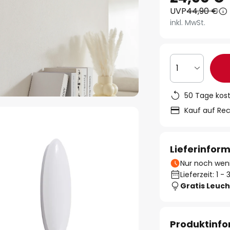
UVP
44,90 €
inkl. MwSt.
1
50 Tage kos
Kauf auf Re
Lieferinfor
Nur noch weni
Lieferzeit: 1 
Gratis Leuch
Produktinf