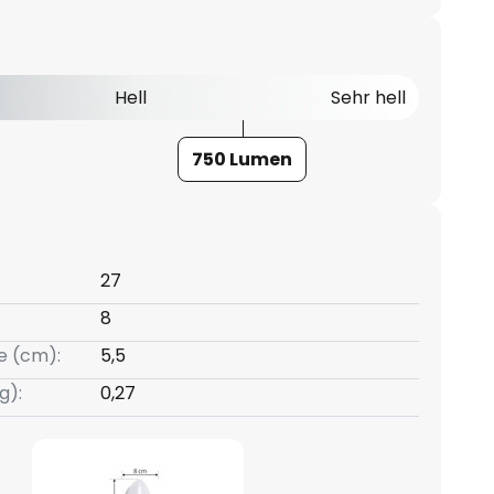
Hell
Sehr hell
750 Lumen
27
8
e (cm):
5,5
g):
0,27