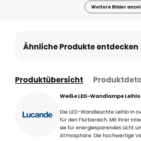
Weitere Bilder anze
Zum
Anfang
der
Bildgalerie
Ähnliche Produkte entdecken
springen
Produktübersicht
Produktdeta
Weiße LED-Wandlampe Leihlo 
Die LED-Wandleuchte Leihlo in ov
für den Flurbereich. Mit ihrer int
sie für energiesparendes Licht 
Atmosphäre. Die hochwertige Ve