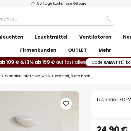
50 Tage kostenlose Retoure
Suche
leuchten
Leuchtmittel
Ventilatoren
Ne
Firmenkunden
OUTLET
Mehr
b 109 € & 13% ab 159 €
auf fast alles
Code:
RABATT
ko
D-Wandleuchte Leihlo, weiß, Kunststoff, 8 cm hoch
Lucande LED-Wa
24,90 €