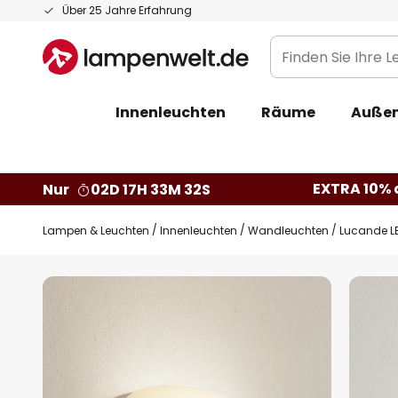
Zum
Über 25 Jahre Erfahrung
Inhalt
Finden
springen
Sie
Ihre
Innenleuchten
Räume
Außen
Leuchte...
EXTRA 10% a
Nur
02D 17H 33M 31S
Lampen & Leuchten
Innenleuchten
Wandleuchten
Lucande LE
Zum
Ende
der
Bildgalerie
springen