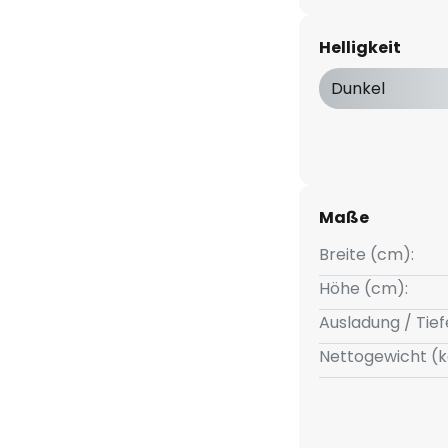
zu einem echten Hingucker.
 und strahlt über ihren gesamten
Helligkeit
herum ab.
Dunkel
Maße
Breite (cm):
Höhe (cm):
Ausladung / Tief
Nettogewicht (k