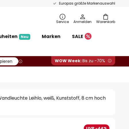
Europas größte Markenauswahl
Service
Anmelden
Warenkorb
uheiten
Marken
SALE
Neu
WOW Week:
Bis zu -70%
pieren
ndleuchte Leihlo, weiß, Kunststoff, 8 cm hoch
UVP -44%