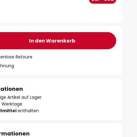
In den Warenkorb
tenlose Retoure
chnung
mationen
ge Artikel auf Lager
- 3 Werktage
tmittel
enthalten
ormationen