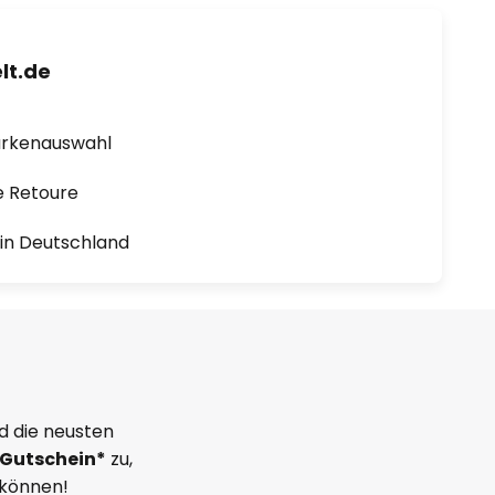
lt.de
arkenauswahl
e Retoure
1 in Deutschland
d die neusten
Gutschein*
zu,
 können!