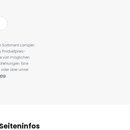
em Sortiment Lampen
 Produktpreis-
te von möglichen
fehlungen. Eine
 oder über unser
ung
.
Seiteninfos