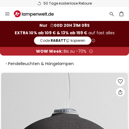
50 Tage kostenlose Retoure
Zum
Inhalt
springen
he
Nur
00D 20H 31M 07S
EXTRA 10% ab 109 € & 13% ab 159 €
auf fast alles
Code:
RABATT
kopieren
WOW Week:
Bis zu -70%
Pendelleuchten & Hängelampen
Zum
Ende
der
Bildgalerie
springen