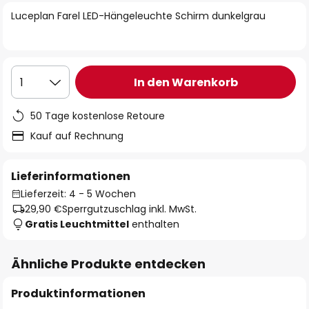
springen
Luceplan Farel LED-Hängeleuchte Schirm dunkelgrau
In den Warenkorb
1
50 Tage kostenlose Retoure
Kauf auf Rechnung
Lieferinformationen
Lieferzeit: 4 - 5 Wochen
29,90 €
Sperrgutzuschlag inkl. MwSt.
Gratis Leuchtmittel
enthalten
Ähnliche Produkte entdecken
Produktinformationen