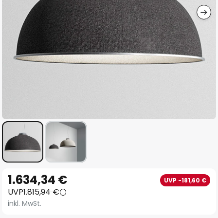
Zum
1.634,34 €
UVP -181,60 €
Anfang
UVP
1.815,94 €
der
inkl. MwSt.
Bildgalerie