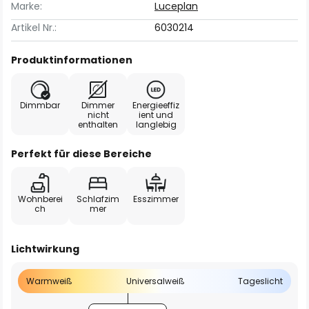
Marke:
Luceplan
Artikel Nr.:
6030214
Produktinformationen
Dimmbar
Dimmer
Energieeffiz
nicht
ient und
enthalten
langlebig
Perfekt für diese Bereiche
Wohnberei
Schlafzim
Esszimmer
ch
mer
Lichtwirkung
Warmweiß
Universalweiß
Tageslicht