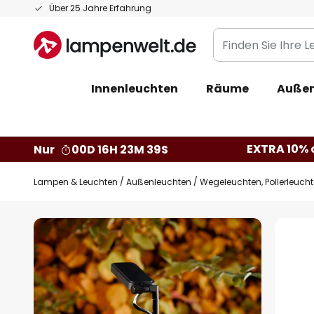
Zum
Über 25 Jahre Erfahrung
Inhalt
Finden
springen
Sie
Ihre
Innenleuchten
Räume
Außen
Leuchte...
EXTRA 10% a
Nur
00D 16H 23M 38S
Lampen & Leuchten
Außenleuchten
Wegeleuchten, Pollerleuch
Zum
Ende
der
Bildgalerie
springen