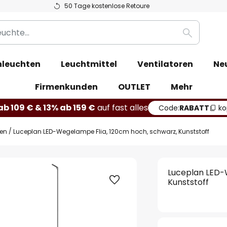
50 Tage kostenlose Retoure
Suche
leuchten
Leuchtmittel
Ventilatoren
Ne
Firmenkunden
OUTLET
Mehr
b 109 € & 13% ab 159 €
auf fast alles
Code:
RABATT
ko
ten
Luceplan LED-Wegelampe Flia, 120cm hoch, schwarz, Kunststoff
Luceplan LED-
Kunststoff