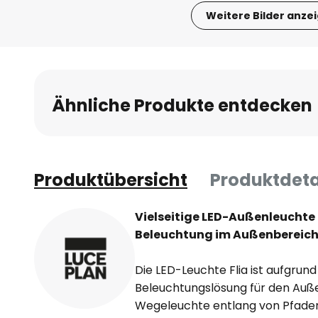
Weitere Bilder anze
Zum
Anfang
der
Bildgalerie
Ähnliche Produkte entdecken
springen
Produktübersicht
Produktdeta
Vielseitige LED-Außenleuchte F
Beleuchtung im Außenbereic
Die LED-Leuchte Flia ist aufgrund 
Beleuchtungslösung für den Auße
Wegeleuchte entlang von Pfade