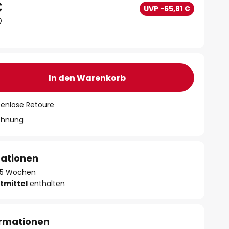
€
UVP -65,81 €
In den Warenkorb
tenlose Retoure
chnung
mationen
 - 5 Wochen
tmittel
enthalten
ormationen