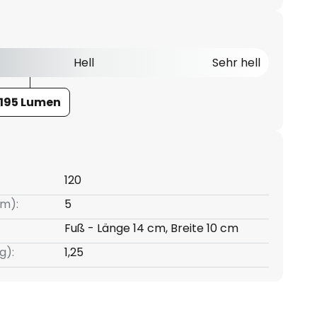
Hell
Sehr hell
195 Lumen
120
m):
5
Fuß - Länge 14 cm, Breite 10 cm
g):
1,25