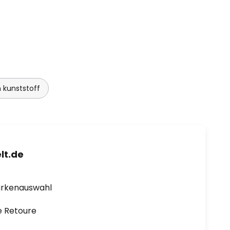
 kunststoff
lt.de
arkenauswahl
e Retoure