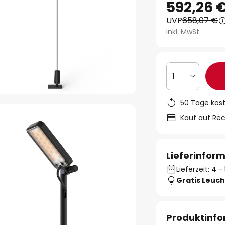
592,26 
UVP
658,07 €
inkl. MwSt.
1
50 Tage kos
Kauf auf Re
Lieferinfor
Lieferzeit: 4
Gratis Leuch
Produktinf