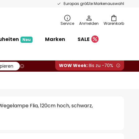
Europas größte Markenauswahl
Service
Anmelden
Warenkorb
uheiten
Marken
SALE
Neu
WOW Week:
Bis zu -70%
pieren
Wegelampe Flia, 120cm hoch, schwarz,