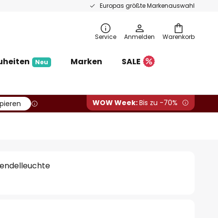
Europas größte Markenauswahl
Service
Anmelden
Warenkorb
uheiten
Marken
SALE
Neu
WOW Week:
Bis zu -70%
pieren
Pendelleuchte