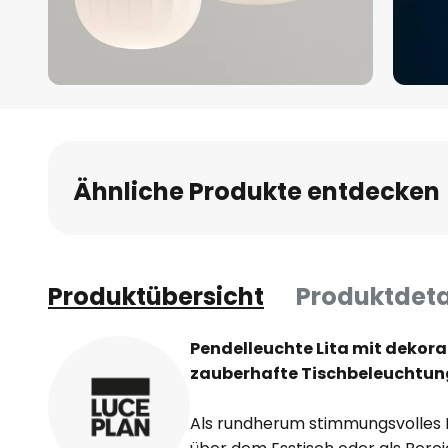
Zum
Anfang
der
Bildgalerie
Ähnliche Produkte entdecken
springen
Produktübersicht
Produktdeta
Pendelleuchte Lita mit dekora
zauberhafte Tischbeleuchtun
Als rundherum stimmungsvolles 