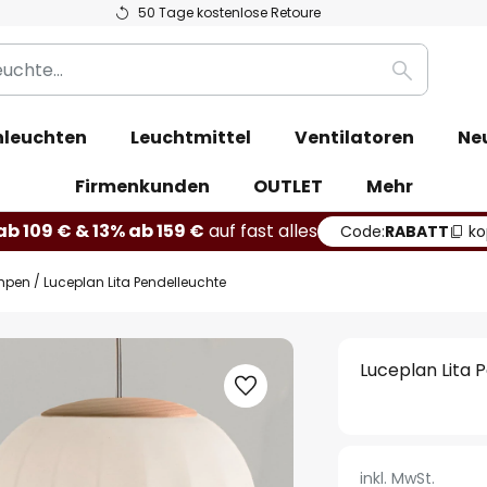
50 Tage kostenlose Retoure
Suche
leuchten
Leuchtmittel
Ventilatoren
Ne
Firmenkunden
OUTLET
Mehr
b 109 € & 13% ab 159 €
auf fast alles
Code:
RABATT
ko
mpen
Luceplan Lita Pendelleuchte
Luceplan Lita 
inkl. MwSt.