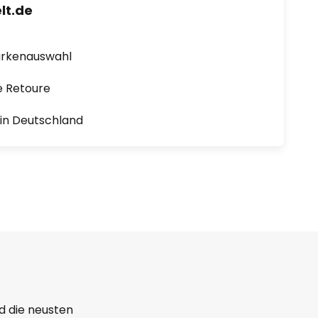
lt.de
arkenauswahl
e Retoure
1 in Deutschland
d die neusten