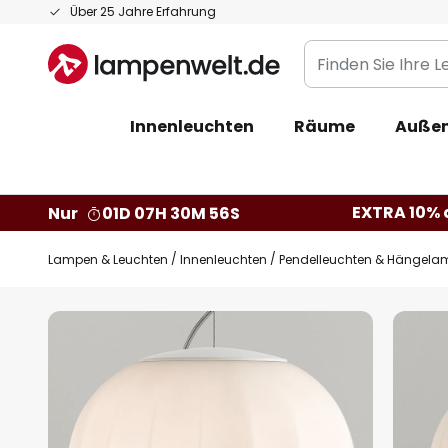
Zum
Über 25 Jahre Erfahrung
Inhalt
Finden
springen
Sie
Ihre
Innenleuchten
Räume
Außen
Leuchte...
EXTRA 10% a
Nur
01D 07H 30M 55S
Lampen & Leuchten
Innenleuchten
Pendelleuchten & Hängela
Zum
Ende
der
Bildgalerie
springen