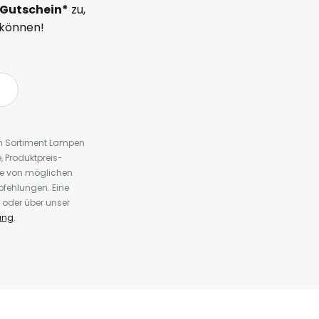
Gutschein*
zu,
 können!
em Sortiment Lampen
 Produktpreis-
te von möglichen
fehlungen. Eine
 oder über unser
ung
.