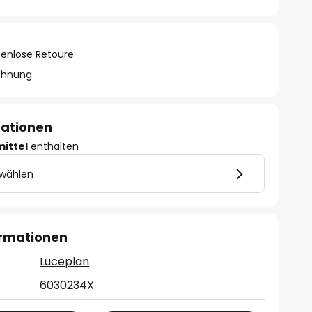
tenlose Retoure
chnung
mationen
mittel
enthalten
 wählen
ormationen
Luceplan
6030234X