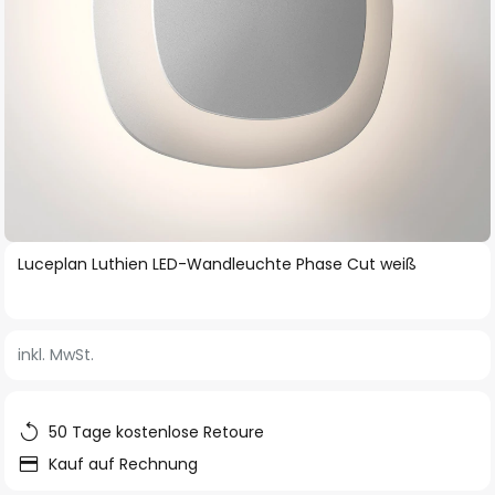
Zum
Luceplan Luthien LED-Wandleuchte Phase Cut weiß
Anfang
der
Bildgalerie
inkl. MwSt.
springen
50 Tage kostenlose Retoure
Kauf auf Rechnung