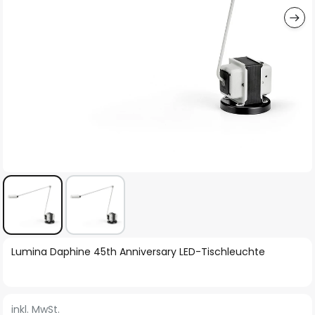
Zum
Lumina Daphine 45th Anniversary LED-Tischleuchte
Anfang
der
Bildgalerie
inkl. MwSt.