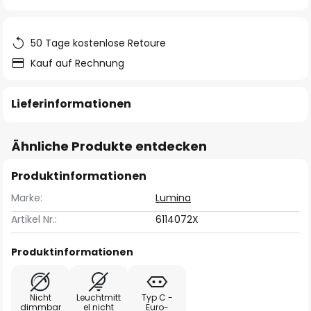
springen
50 Tage kostenlose Retoure
Kauf auf Rechnung
Lieferinformationen
Ähnliche Produkte entdecken
Produktinformationen
Marke:
Lumina
Artikel Nr.:
6114072X
Produktinformationen
Nicht
Leuchtmitt
Typ C -
dimmbar
el nicht
Euro-