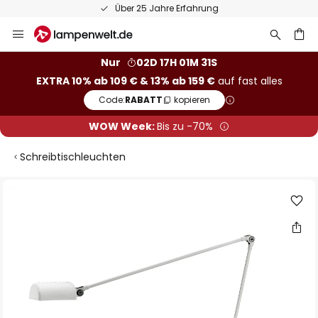
Über 25 Jahre Erfahrung
Zum
Inhalt
springen
he
Nur
02D 17H 01M 30S
EXTRA 10% ab 109 € & 13% ab 159 €
auf fast alles
Code:
RABATT
kopieren
WOW Week:
Bis zu -70%
Schreibtischleuchten
Zum
Ende
der
Bildgalerie
springen