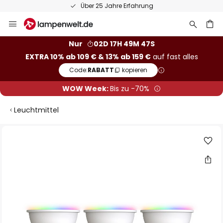
Über 25 Jahre Erfahrung
Zum
Inhalt
springen
he
Nur
02D 17H 49M 47S
EXTRA 10% ab 109 € & 13% ab 159 €
auf fast alles
Code:
RABATT
kopieren
WOW Week:
Bis zu -70%
Leuchtmittel
Zum
Ende
der
Bildgalerie
springen