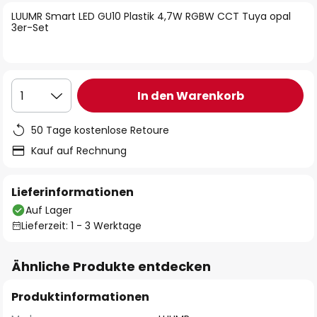
springen
LUUMR Smart LED GU10 Plastik 4,7W RGBW CCT Tuya opal
3er-Set
In den Warenkorb
1
50 Tage kostenlose Retoure
Kauf auf Rechnung
Lieferinformationen
Auf Lager
Lieferzeit: 1 - 3 Werktage
Ähnliche Produkte entdecken
Produktinformationen