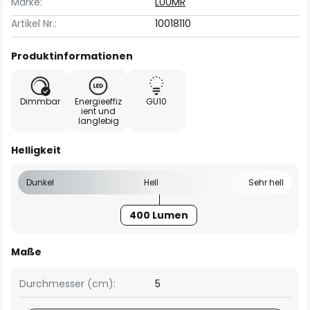
Marke:
LUUMR
Artikel Nr.:
10018110
Produktinformationen
Dimmbar
Energieeffiz
GU10
ient und
langlebig
Helligkeit
Dunkel
Hell
Sehr hell
400 Lumen
Maße
Durchmesser (cm):
5