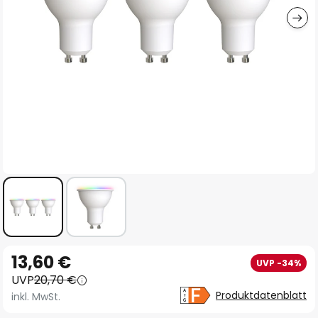
Zum
13,60 €
UVP -34%
Anfang
UVP
20,70 €
der
Produktdatenblatt
inkl. MwSt.
Bildgalerie