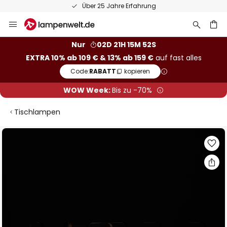
50 Tage kostenlose Retoure
Zum
Inhalt
springen
he
Nur
02D 21H 15M 52S
EXTRA 10% ab 109 € & 13% ab 159 €
auf fast alles
Code:
RABATT
kopieren
WOW Week:
Bis zu -70%
Tischlampen
Zum
Ende
der
Bildgalerie
springen