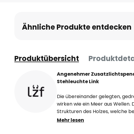
Ähnliche Produkte entdecken
Produktübersicht
Produktdeta
Angenehmer Zusatzlichtspend
Stehleuchte Link
Die übereinander gelegten, gedr
wirken wie ein Meer aus Wellen. D
Strukturen des Holzes, welche b
Zustand deutlich hervortreten, u
Mehr lesen
Angesichts seiner geringen Stärk
filigran, zugleich ist es jedoch se