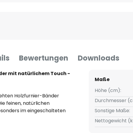
ils
Bewertungen
Downloads
er mit natürlichem Touch -
Maße
Höhe (cm):
ehten Holzfurnier-Bänder
Durchmesser (c
ie feinen, natürlichen
esonders im eingeschalteten
Sonstige Maße:
nterstreichen diesen Effekt.
Nettogewicht (k
e erscheint das Holz absolut
hr elastisch und bruchfest. Dies