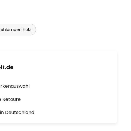
tehlampen holz
lt.de
arkenauswahl
e Retoure
1 in Deutschland