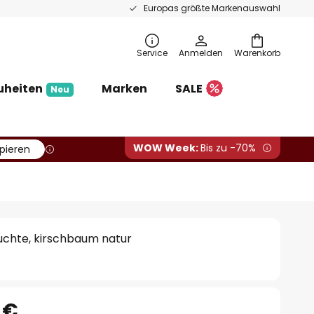
Europas größte Markenauswahl
Service
Anmelden
Warenkorb
uheiten
Marken
SALE
Neu
WOW Week:
Bis zu -70%
pieren
euchte, kirschbaum natur
 €