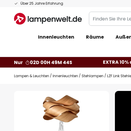
Zum
Über 25 Jahre Erfahrung
Inhalt
Finden
springen
Sie
Ihre
Innenleuchten
Räume
Außen
Leuchte...
EXTRA 10% a
Nur
02D 00H 49M 44S
Lampen & Leuchten
Innenleuchten
Stehlampen
LZF Link Steh
Zum
Ende
der
Bildgalerie
springen