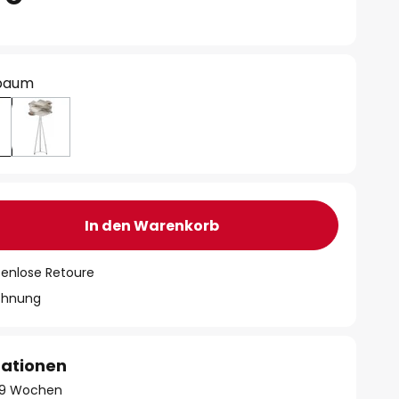
hbaum
In den Warenkorb
tenlose Retoure
chnung
mationen
 - 9 Wochen