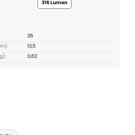
315 Lumen
26
m):
13,5
g):
0,62