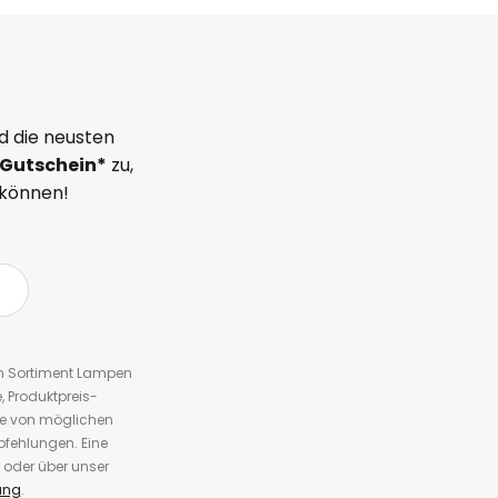
d die neusten
Gutschein*
zu,
 können!
em Sortiment Lampen
 Produktpreis-
te von möglichen
fehlungen. Eine
 oder über unser
ung
.