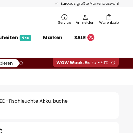
Europas größte Markenauswahl
Service
Anmelden
Warenkorb
uheiten
Marken
SALE
Neu
WOW Week:
Bis zu -70%
pieren
LED-Tischleuchte Akku, buche
€