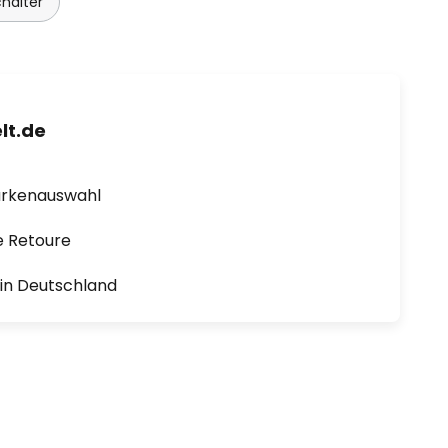
halter
lt.de
arkenauswahl
e Retoure
1 in Deutschland