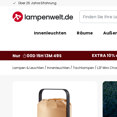
Zum
Über 25 Jahre Erfahrung
Inhalt
Finden
springen
Sie
Ihre
Innenleuchten
Räume
Außen
Leuchte...
EXTRA 10% a
Nur
00D 15H 13M 48S
Lampen & Leuchten
Innenleuchten
Tischlampen
LZF Mini Cho
Zum
Ende
der
Bildgalerie
springen