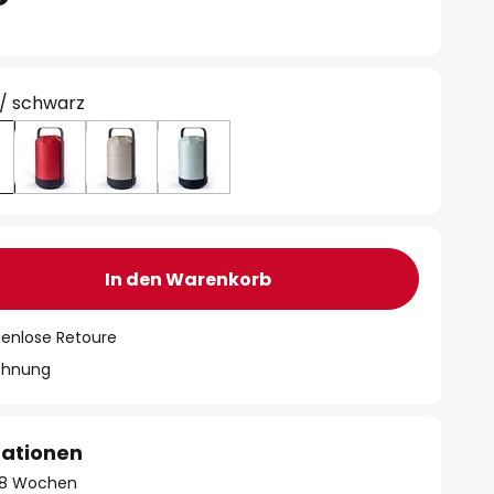
/ schwarz
In den Warenkorb
tenlose Retoure
chnung
mationen
 - 8 Wochen