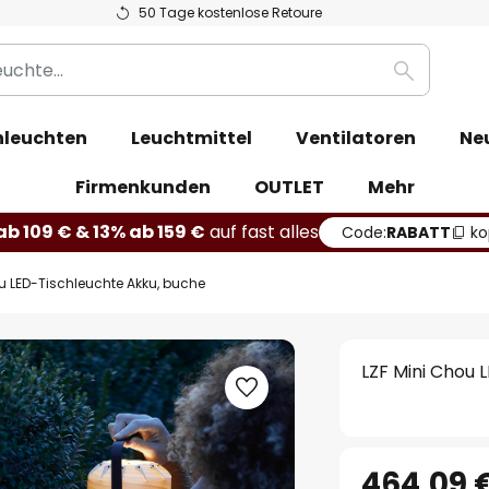
50 Tage kostenlose Retoure
Suche
leuchten
Leuchtmittel
Ventilatoren
Ne
Firmenkunden
OUTLET
Mehr
b 109 € & 13% ab 159 €
auf fast alles
Code:
RABATT
ko
u LED-Tischleuchte Akku, buche
LZF Mini Chou 
464,09 