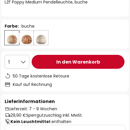
springen
LZF Poppy Medium Pendelleuchte, buche
Farbe:
buche
In den Warenkorb
1
50 Tage kostenlose Retoure
Kauf auf Rechnung
Lieferinformationen
Lieferzeit: 7 - 9 Wochen
29,90 €
Sperrgutzuschlag inkl. MwSt.
Kein Leuchtmittel
enthalten