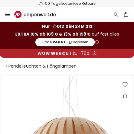
50 Tage kostenlose Retoure
Zum
Inhalt
springen
he
Nur
01D 06H 24M 20S
EXTRA 10% ab 109 € & 13% ab 159 €
auf fast alles
Code:
RABATT
kopieren
WOW Week:
Bis zu -70%
Pendelleuchten & Hängelampen
Zum
Ende
der
Bildgalerie
springen