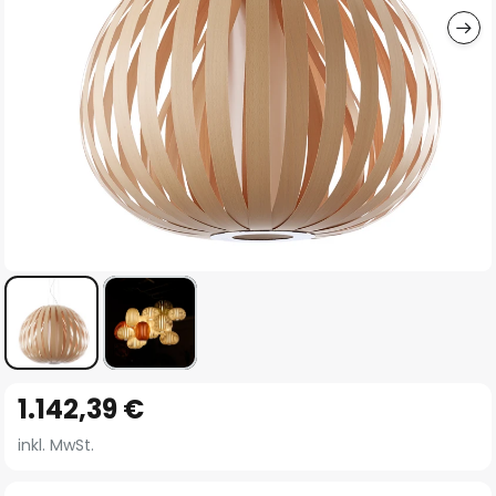
Zum
1.142,39 €
Anfang
der
inkl. MwSt.
Bildgalerie