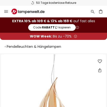
50 Tage kostenlose Retoure
Zum
Inhalt
springen
he
EXTRA 10% ab 109 € & 13% ab 159 €
auf fast alles
Code:
RABATT
kopieren
WOW Week:
Bis zu -70%
Pendelleuchten & Hängelampen
Zum
Ende
der
Bildgalerie
springen