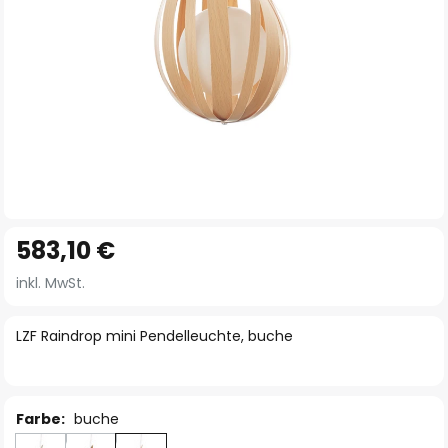
Zum
583,10 €
Anfang
der
inkl. MwSt.
Bildgalerie
springen
LZF Raindrop mini Pendelleuchte, buche
Farbe:
buche