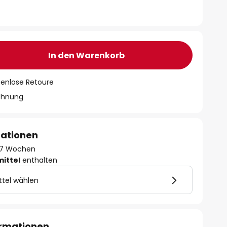
In den Warenkorb
tenlose Retoure
chnung
mationen
 - 7 Wochen
mittel
enthalten
ttel wählen
ormationen