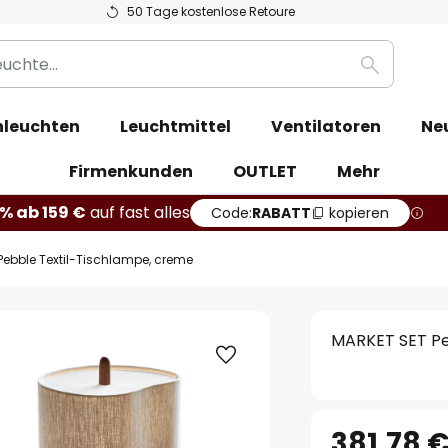
50 Tage kostenlose Retoure
Suche
leuchten
Leuchtmittel
Ventilatoren
Ne
Firmenkunden
OUTLET
Mehr
% ab 159 €
auf fast alles
Code:
RABATT
kopieren
Pebble Textil-Tischlampe, creme
MARKET SET Pe
381,78 