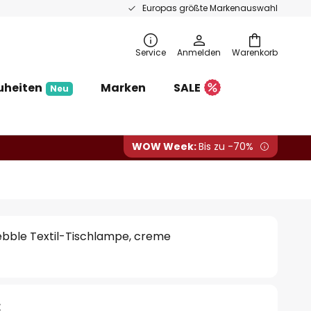
Europas größte Markenauswahl
Service
Anmelden
Warenkorb
uheiten
Marken
SALE
Neu
WOW Week:
Bis zu -70%
bble Textil-Tischlampe, creme
€