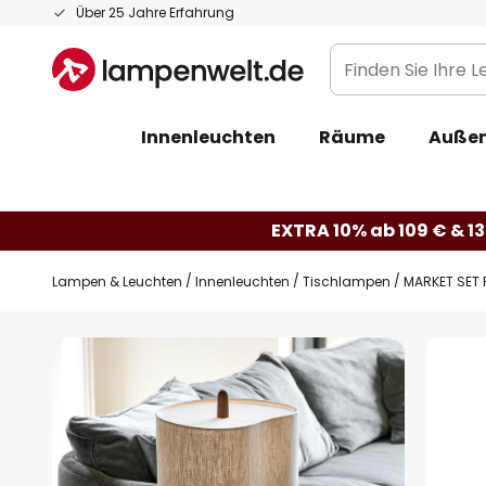
Zum
Über 25 Jahre Erfahrung
Inhalt
Finden
springen
Sie
Ihre
Innenleuchten
Räume
Außen
Leuchte...
EXTRA 10% ab 109 € & 13
Lampen & Leuchten
Innenleuchten
Tischlampen
MARKET SET 
Zum
Ende
der
Bildgalerie
springen