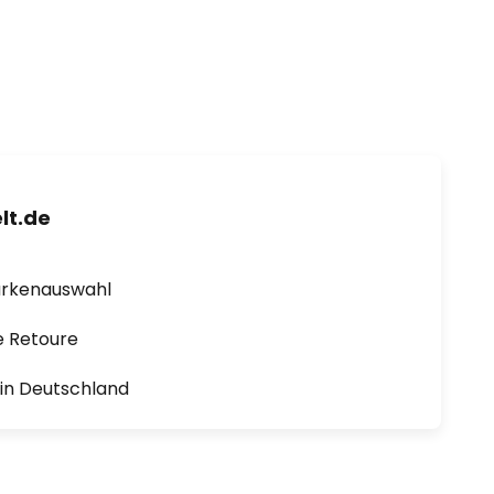
lt.de
arkenauswahl
e Retoure
1 in Deutschland