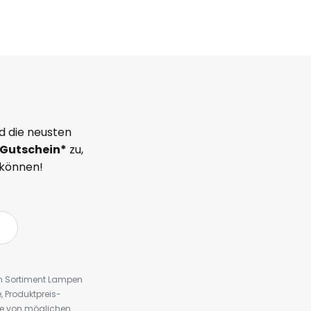
d die neusten
Gutschein*
zu,
 können!
em Sortiment Lampen
 Produktpreis-
te von möglichen