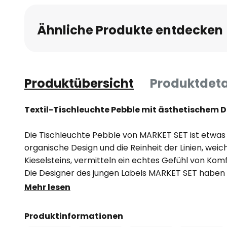
Ähnliche Produkte entdecken
Produktübersicht
Produktdeta
Textil-Tischleuchte Pebble mit ästhetischem 
Die Tischleuchte Pebble von MARKET SET ist etwas
organische Design und die Reinheit der Linien, weic
Kieselsteins, vermitteln ein echtes Gefühl von Kom
Die Designer des jungen Labels MARKET SET haben 
perfekten Balance aus natürlichen Materialien un
Mehr lesen
kreiert. Das Yang eines weichen, ecrufarbenen Sto
Baumwolle und Leinen kontrastiert mit der Stärke 
Produktinformationen
Yin auszugleichen. Die Eleganz des Metalls mit lei