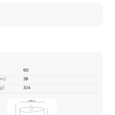
60
m):
38
g):
3,14