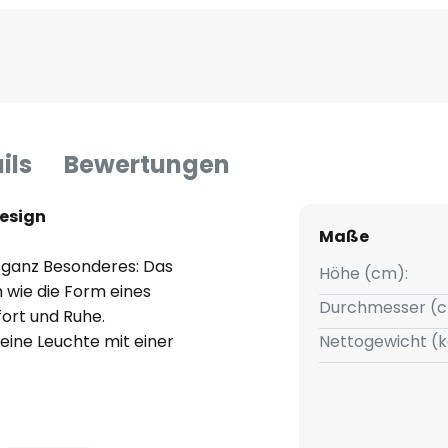
ils
Bewertungen
Design
Maße
 ganz Besonderes: Das
Höhe (cm):
h wie die Form eines
Durchmesser (c
fort und Ruhe.
eine Leuchte mit einer
Nettogewicht (k
d gepflegten Oberflächen
ffes aus einer Mischung aus
des gebeizten Holzes, um das
chten goldenen Reflexen wertet