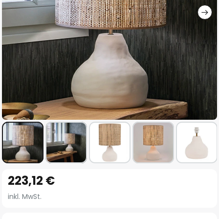
Zum
223,12 €
Anfang
der
inkl. MwSt.
Bildgalerie