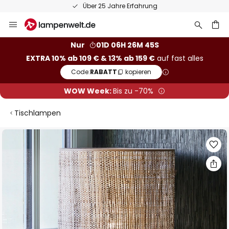
Über 25 Jahre Erfahrung
Zum
Inhalt
springen
he
Nur
01D 06H 26M 44S
EXTRA 10% ab 109 € & 13% ab 159 €
auf fast alles
Code:
RABATT
kopieren
WOW Week:
Bis zu -70%
Tischlampen
Zum
Ende
der
Bildgalerie
springen