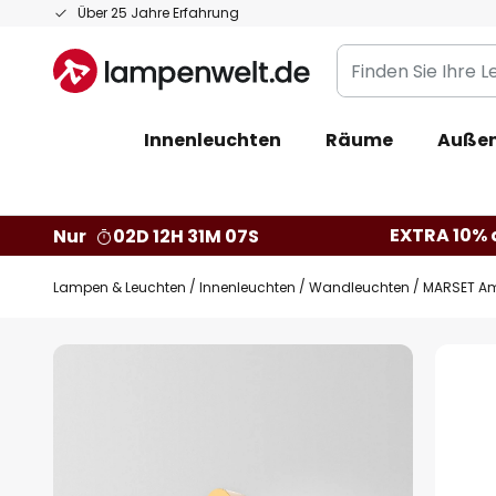
Zum
Über 25 Jahre Erfahrung
Inhalt
Finden
springen
Sie
Ihre
Innenleuchten
Räume
Außen
Leuchte...
EXTRA 10% a
Nur
02D 12H 31M 07S
Lampen & Leuchten
Innenleuchten
Wandleuchten
MARSET Ambr
Zum
Ende
der
Bildgalerie
springen