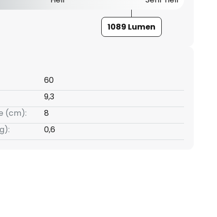
1089 Lumen
60
9,3
e (cm):
8
g):
0,6