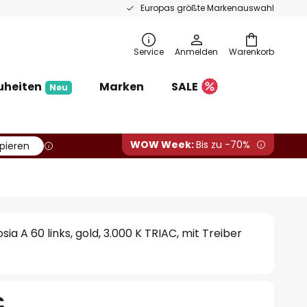
Europas größte Markenauswahl
Service
Anmelden
Warenkorb
uheiten
Marken
SALE
Neu
WOW Week:
Bis zu -70%
pieren
a A 60 links, gold, 3.000 K TRIAC, mit Treiber
€