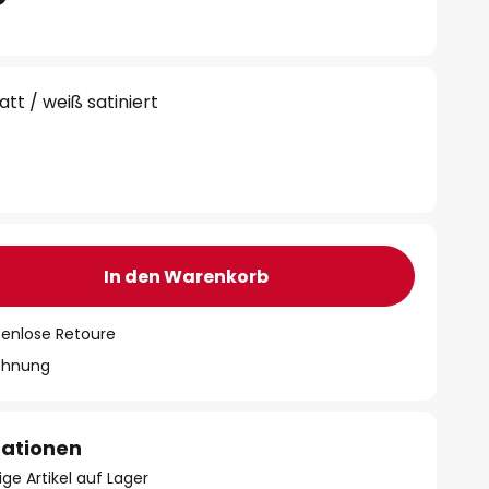
tt / weiß satiniert
In den Warenkorb
tenlose Retoure
chnung
mationen
ge Artikel auf Lager