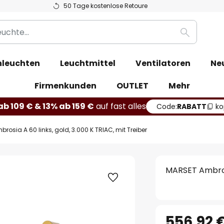
50 Tage kostenlose Retoure
Suche
leuchten
Leuchtmittel
Ventilatoren
Ne
Firmenkunden
OUTLET
Mehr
b 109 € & 13% ab 159 €
auf fast alles
Code:
RABATT
ko
osia A 60 links, gold, 3.000 K TRIAC, mit Treiber
MARSET Ambrosi
556,92 