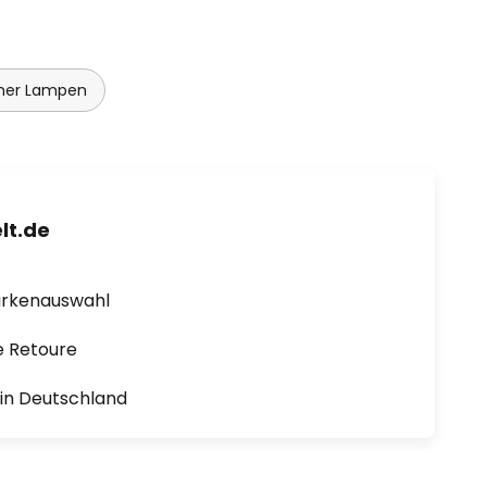
mer Lampen
lt.de
arkenauswahl
e Retoure
1 in Deutschland