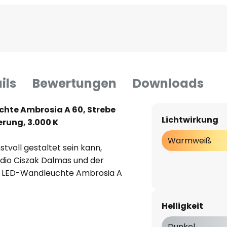
ils
Bewertungen
Downloads
hte Ambrosia A 60, Strebe
Lichtwirkung
erung, 3.000 K
Warmweiß
tvoll gestaltet sein kann,
dio Ciszak Dalmas und der
ie LED-Wandleuchte Ambrosia A
itionellen Linienleuchte
euchte als Einzelstück für eine
Helligkeit
schen Madrid konzipiert. Doch
d, dass Ambrosias Potenzial
Dunkel