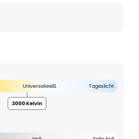
Universalweiß
Tageslicht
3000 Kelvin
Hell
Sehr hell