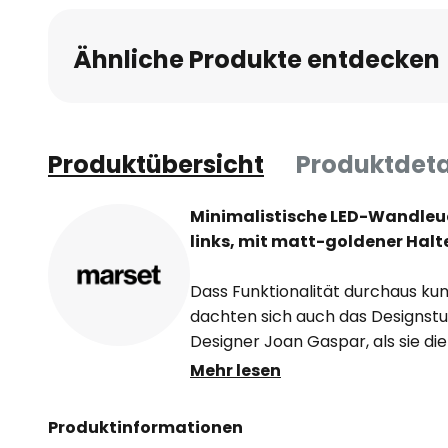
Ähnliche Produkte entdecken
Produktübersicht
Produktdeta
Minimalistische LED-Wandleuc
links, mit matt-goldener Halt
Dass Funktionalität durchaus kuns
dachten sich auch das Designstu
Designer Joan Gaspar, als sie d
60 als Weiterentwicklung der trad
Mehr lesen
schufen. Am Anfang wurde diese L
Luxus-Boutique mit Sitz im spani
Produktinformationen
den Designern eröffnete sich bal