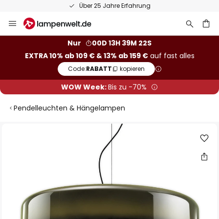
Über 25 Jahre Erfahrung
Zum
Inhalt
springen
he
Nur
00D 13H 39M 21S
EXTRA 10% ab 109 € & 13% ab 159 €
auf fast alles
Code:
RABATT
kopieren
WOW Week:
Bis zu -70%
Pendelleuchten & Hängelampen
Zum
Ende
der
Bildgalerie
springen