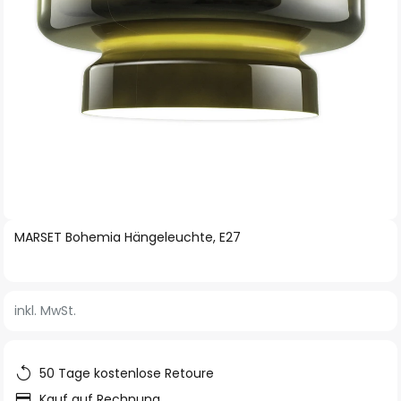
Zum
MARSET Bohemia Hängeleuchte, E27
Anfang
der
Bildgalerie
inkl. MwSt.
springen
50 Tage kostenlose Retoure
Kauf auf Rechnung