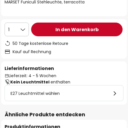
springen
MARSET Funiculí Stehleuchte, terracotta
In den Warenkorb
1
50 Tage kostenlose Retoure
Kauf auf Rechnung
Lieferinformationen
Lieferzeit: 4 - 5 Wochen
Kein Leuchtmittel
enthalten
E27 Leuchtmittel wählen
Ähnliche Produkte entdecken
Produktinformationen