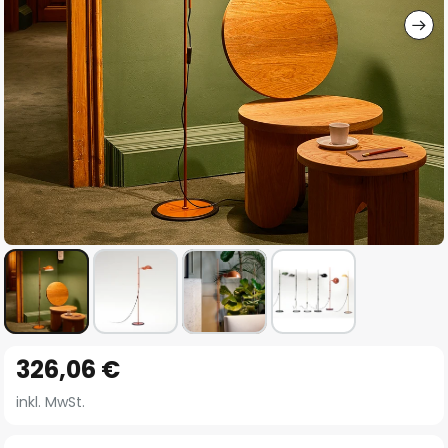
Zum
326,06 €
Anfang
der
inkl. MwSt.
Bildgalerie