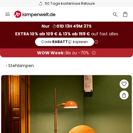
50 Tage kostenlose Retoure
Zum
Inhalt
springen
he
Nur
01D 13H 49M 36S
EXTRA 10% ab 109 € & 13% ab 159 €
auf fast alles
Code:
RABATT
kopieren
WOW Week:
Bis zu -70%
Stehlampen
Zum
Ende
der
Bildgalerie
springen