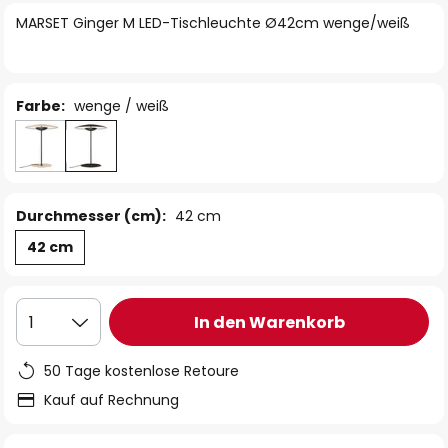
springen
MARSET Ginger M LED-Tischleuchte Ø42cm wenge/weiß
Farbe:
wenge / weiß
Durchmesser (cm):
42 cm
42 cm
In den Warenkorb
1
50 Tage kostenlose Retoure
Kauf auf Rechnung