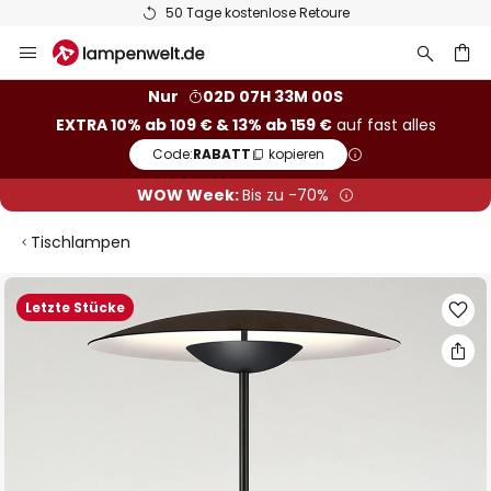
50 Tage kostenlose Retoure
Zum
Inhalt
springen
he
Nur
02D 07H 32M 59S
EXTRA 10% ab 109 € & 13% ab 159 €
auf fast alles
Code:
RABATT
kopieren
WOW Week:
Bis zu -70%
Tischlampen
Zum
Letzte Stücke
Ende
der
Bildgalerie
springen