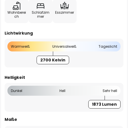
Wohnberei
Schlafzim
Esszimmer
ch
mer
Lichtwirkung
Warmweiß
Universalweiß
Tageslicht
2700 Kelvin
Helligkeit
Dunkel
Hell
Sehr hell
1873 Lumen
Maße