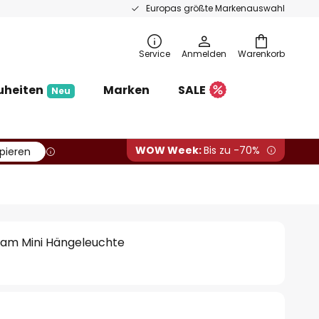
Europas größte Markenauswahl
Service
Anmelden
Warenkorb
uheiten
Marken
SALE
Neu
WOW Week:
Bis zu -70%
pieren
am Mini Hängeleuchte