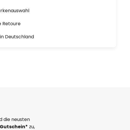
arkenauswahl
e Retoure
1 in Deutschland
d die neusten
Gutschein*
zu,