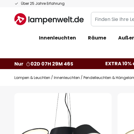
Zum
Über 25 Jahre Erfahrung
Inhalt
Finden
springen
Sie
Ihre
Innenleuchten
Räume
Außen
Leuchte...
EXTRA 10% a
Nur
02D 07H 29M 45S
Lampen & Leuchten
Innenleuchten
Pendelleuchten & Hängela
Zum
Ende
der
Bildgalerie
springen