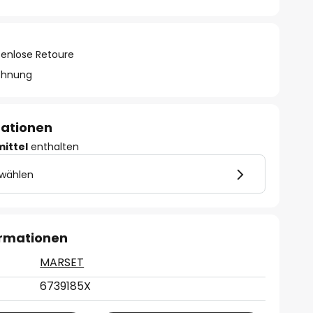
tenlose Retoure
chnung
mationen
mittel
enthalten
 wählen
ormationen
MARSET
6739185X