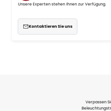
Lampenschirm in den Mittelpunkt 
Unsere Experten stehen Ihnen zur Verfügung.
Lichtquellen integriert, die in v
und geometrisch angeordnet sind.
organisiertem Chaos erzeugt we
Kontaktieren Sie uns
Verpassen Si
Beleuchtungstr