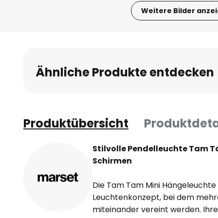
Weitere Bilder anze
Zum
Anfang
der
Bildgalerie
Ähnliche Produkte entdecken
springen
Produktübersicht
Produktdeta
Stilvolle Pendelleuchte Tam T
Schirmen
Die Tam Tam Mini Hängeleuchte is
Leuchtenkonzept, bei dem meh
miteinander vereint werden. Ihre