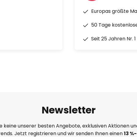
stellt und eine Reihe von
erschiedene Richtungen zeigen
Europas größte M
 So soll ein Gefühl von
50 Tage kostenlos
rden.
Seit 25 Jahren Nr. 
Newsletter
e keine unserer besten Angebote, exklusiven Aktionen un
ends. Jetzt registrieren und wir senden Ihnen einen
13
%
-