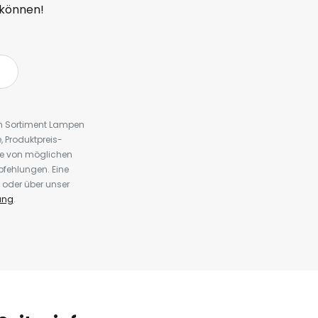
 können!
em Sortiment Lampen
 Produktpreis-
te von möglichen
fehlungen. Eine
 oder über unser
ung
.