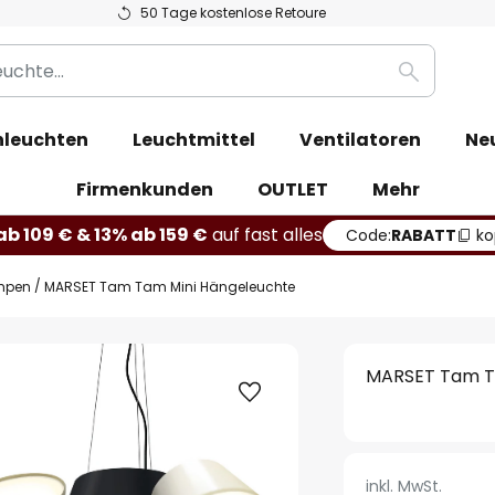
50 Tage kostenlose Retoure
Suche
leuchten
Leuchtmittel
Ventilatoren
Ne
Firmenkunden
OUTLET
Mehr
b 109 € & 13% ab 159 €
auf fast alles
Code:
RABATT
ko
mpen
MARSET Tam Tam Mini Hängeleuchte
MARSET Tam T
inkl. MwSt.