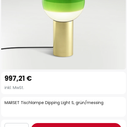
Zum
997,21 €
Anfang
der
inkl. MwSt.
Bildgalerie
springen
MARSET Tischlampe Dipping Light S, grün/messing