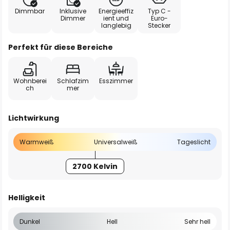
Dimmbar
Inklusive
Energieeffiz
Typ C -
Dimmer
ient und
Euro-
langlebig
Stecker
Perfekt für diese Bereiche
Wohnberei
Schlafzim
Esszimmer
ch
mer
Lichtwirkung
Warmweiß
Universalweiß
Tageslicht
2700 Kelvin
Helligkeit
Dunkel
Hell
Sehr hell