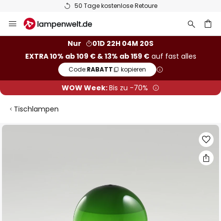
50 Tage kostenlose Retoure
Zum
Inhalt
springen
he
Nur
01D 22H 04M 19S
EXTRA 10% ab 109 € & 13% ab 159 €
auf fast alles
Code:
RABATT
kopieren
WOW Week:
Bis zu -70%
Tischlampen
Zum
Ende
der
Bildgalerie
springen