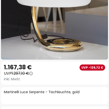
Zum
1.167,38 €
UVP -129,72 €
Anfang
UVP
1.297,10 €
der
inkl. MwSt.
Bildgalerie
springen
Martinelli Luce Serpente - Tischleuchte, gold