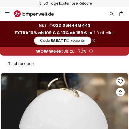
50 Tage kostenlose Retoure
Zum
Inhalt
springen
he
Nur
02D 06H 44M 43S
EXTRA 10% ab 109 € & 13% ab 159 €
auf fast alles
Code:
RABATT
kopieren
WOW Week:
Bis zu -70%
Tischlampen
Zum
Ende
der
Bildgalerie
springen