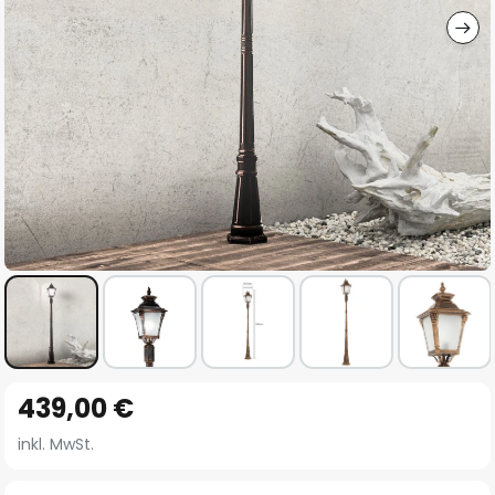
Zum
439,00 €
Anfang
der
inkl. MwSt.
Bildgalerie