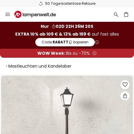
50 Tage kostenlose Retoure
Zum
Inhalt
springen
he
Nur
02D 22H 26M 19S
EXTRA 10% ab 109 € & 13% ab 159 €
auf fast alles
Code:
RABATT
kopieren
WOW Week:
Bis zu -70%
Mastleuchten und Kandelaber
Zum
Ende
der
Bildgalerie
springen