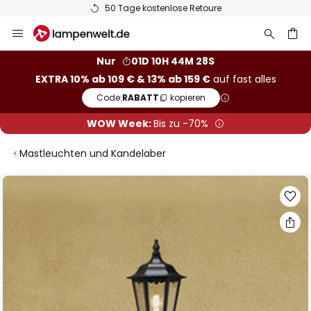
50 Tage kostenlose Retoure
Zum
Inhalt
springen
he
Nur
01D 10H 44M 27S
EXTRA 10% ab 109 € & 13% ab 159 €
auf fast alles
Code:
RABATT
kopieren
WOW Week:
Bis zu -70%
Mastleuchten und Kandelaber
Zum
Ende
der
Bildgalerie
springen