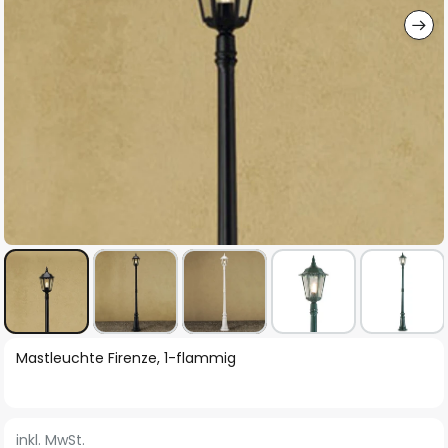
Zum
Mastleuchte Firenze, 1-flammig
Anfang
der
Bildgalerie
inkl. MwSt.