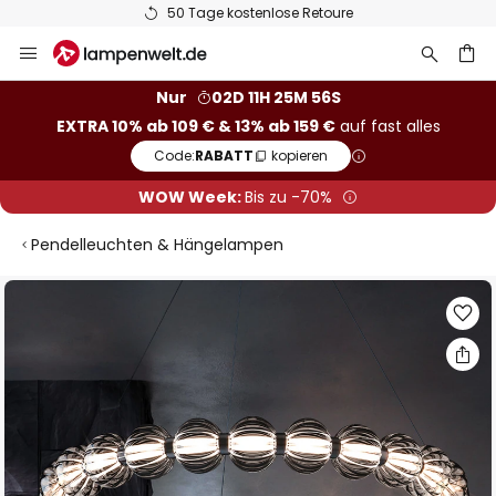
50 Tage kostenlose Retoure
Zum
Inhalt
springen
he
Nur
02D 11H 25M 56S
EXTRA 10% ab 109 € & 13% ab 159 €
auf fast alles
Code:
RABATT
kopieren
WOW Week:
Bis zu -70%
Pendelleuchten & Hängelampen
Zum
Ende
der
Bildgalerie
springen