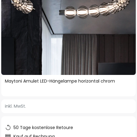
Zum
Maytoni Amulet LED-Hängelampe horizontal chrom
Anfang
der
Bildgalerie
inkl. MwSt.
springen
50 Tage kostenlose Retoure
Kauf auf Rechnung