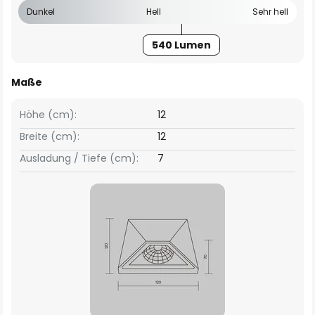
Dunkel
Hell
Sehr hell
540 Lumen
Maße
Höhe (cm):
12
Breite (cm):
12
Ausladung / Tiefe (cm):
7