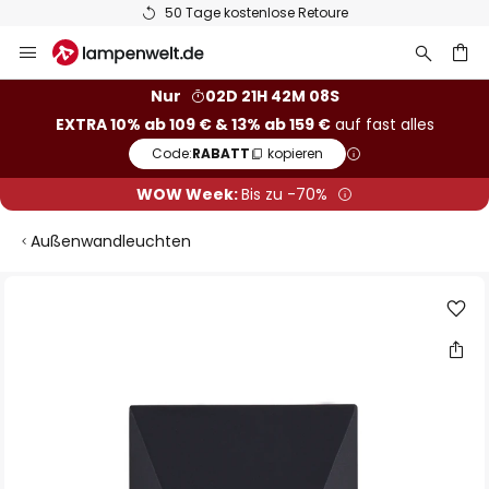
50 Tage kostenlose Retoure
Zum
Inhalt
springen
he
Nur
02D 21H 42M 08S
EXTRA 10% ab 109 € & 13% ab 159 €
auf fast alles
Code:
RABATT
kopieren
WOW Week:
Bis zu -70%
Außenwandleuchten
Zum
Ende
der
Bildgalerie
springen