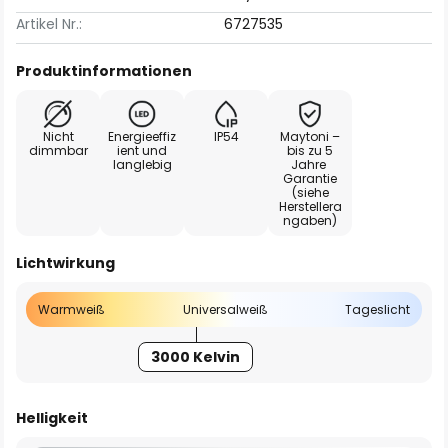
Artikel Nr.:
6727535
Produktinformationen
Nicht
Energieeffiz
IP54
Maytoni –
dimmbar
ient und
bis zu 5
langlebig
Jahre
Garantie
(siehe
Herstellera
ngaben)
Lichtwirkung
Warmweiß
Universalweiß
Tageslicht
3000 Kelvin
Helligkeit