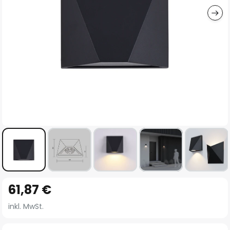
Zum
61,87 €
Anfang
der
inkl. MwSt.
Bildgalerie