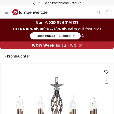
50 Tage kostenlose Retoure
Zum
Inhalt
springen
he
Nur
02D 08H 31M 13S
EXTRA 10% ab 109 € & 13% ab 159 €
auf fast alles
Code:
RABATT
kopieren
WOW Week:
Bis zu -70%
Kronleuchter
Zum
Ende
der
Bildgalerie
springen