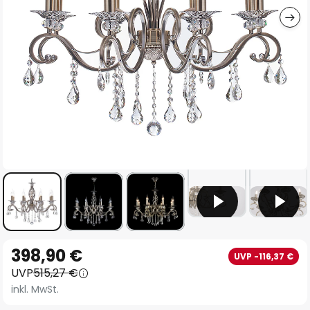
Zum
398,90 €
UVP -116,37 €
Anfang
UVP
515,27 €
der
inkl. MwSt.
Bildgalerie