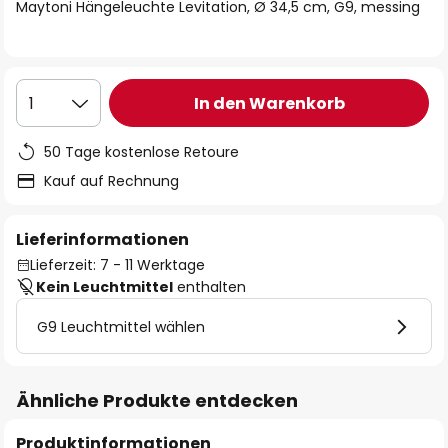
springen
Maytoni Hängeleuchte Levitation, Ø 34,5 cm, G9, messing
In den Warenkorb
1
50 Tage kostenlose Retoure
Kauf auf Rechnung
Lieferinformationen
Lieferzeit: 7 - 11 Werktage
Kein Leuchtmittel
enthalten
G9 Leuchtmittel wählen
Ähnliche Produkte entdecken
Produktinformationen