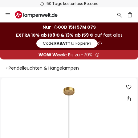
50 Tage kostenlose Retoure
Zum
Inhalt
springen
he
Nur
00D 15H 57M 06S
EXTRA 10% ab 109 € & 13% ab 159 €
auf fast alles
Code:
RABATT
kopieren
WOW Week:
Bis zu -70%
Pendelleuchten & Hängelampen
Zum
Ende
der
Bildgalerie
springen