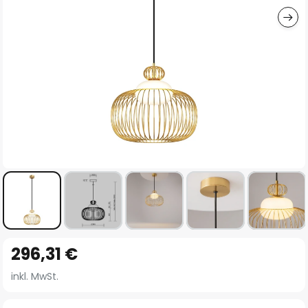
Zum
296,31 €
Anfang
der
inkl. MwSt.
Bildgalerie