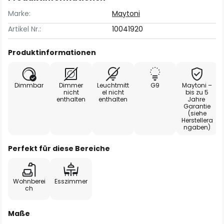
Marke:
Maytoni
Artikel Nr.:
10041920
Produktinformationen
Dimmbar
Dimmer
Leuchtmitt
G9
Maytoni –
nicht
el nicht
bis zu 5
enthalten
enthalten
Jahre
Garantie
(siehe
Herstellera
ngaben)
Perfekt für diese Bereiche
Wohnberei
Esszimmer
ch
Maße