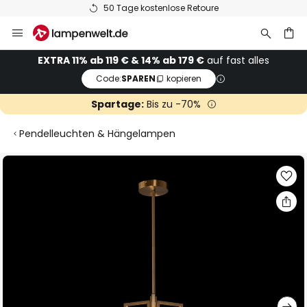
50 Tage kostenlose Retoure
Zum
Inhalt
springen
he
EXTRA 11% ab 119 € & 14% ab 179 €
auf fast alles
Code:
SPAREN
kopieren
Spartage:
Bis zu -70%
Pendelleuchten & Hängelampen
Zum
Ende
der
Bildgalerie
springen