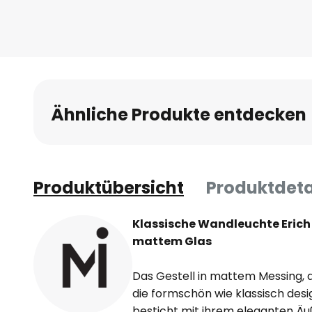
Anfang
der
Bildgalerie
springen
Ähnliche Produkte entdecken
Produktübersicht
Produktdeta
Klassische Wandleuchte Eric
mattem Glas
Das Gestell in mattem Messing, 
die formschön wie klassisch des
besticht mit ihrem eleganten Äu