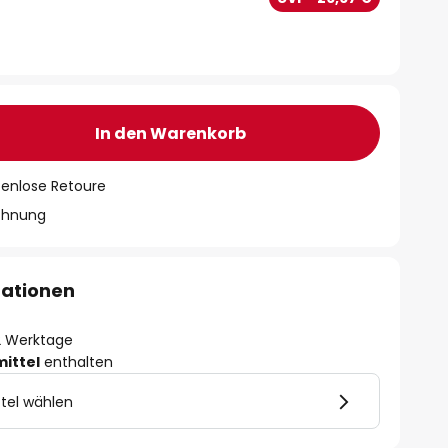
In den Warenkorb
tenlose Retoure
chnung
mationen
- 2 Werktage
mittel
enthalten
tel wählen