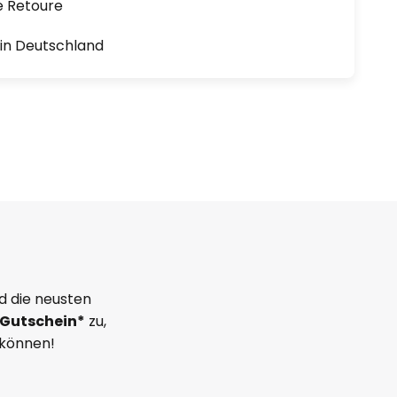
e Retoure
1 in Deutschland
d die neusten
Gutschein*
zu,
 können!