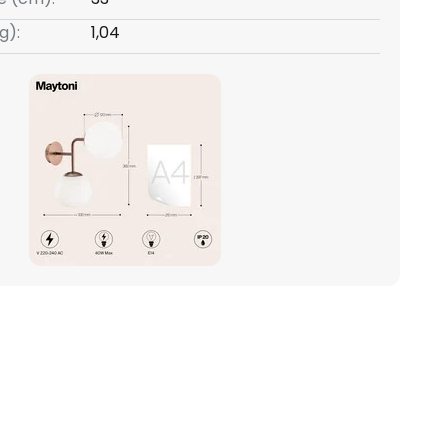
g):
1,04