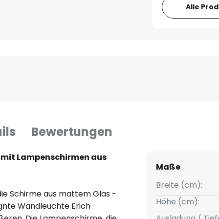
Alle Pro
ils
Bewertungen
h mit Lampenschirmen aus
Maße
Breite (cm):
die Schirme aus mattem Glas -
Höhe (cm):
ignte Wandleuchte Erich
ßeren. Die Lampenschirme, die
Ausladung / Tief