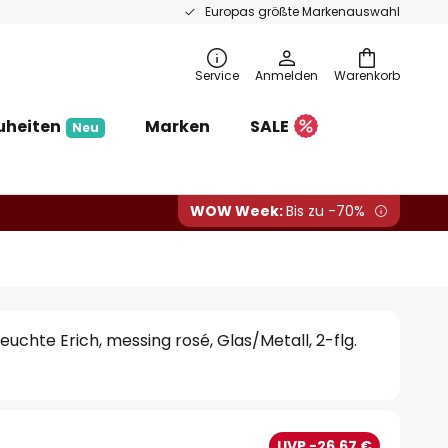
Europas größte Markenauswahl
Service
Anmelden
Warenkorb
uheiten
Marken
SALE
Neu
WOW Week:
Bis zu -70%
uchte Erich, messing rosé, Glas/Metall, 2-flg.
UVP -26,67 €