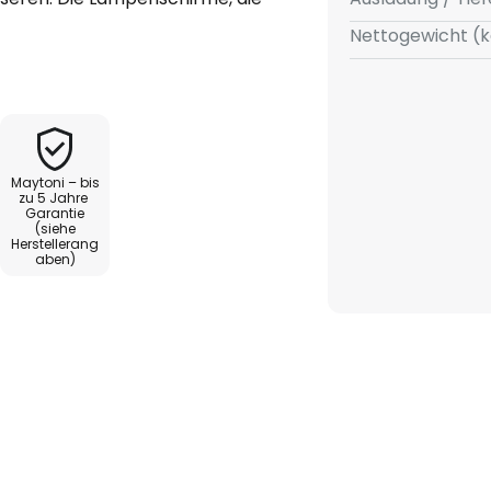
rbergen jeweils E14-Fassungen,
Nettogewicht (k
stücken sind.
e Wandbeleuchtung für zum
der auch Flure. Sie bietet sich
Ambientebeleuchtung an und
Maytoni – bis
ustand optisch überzeugen.
zu 5 Jahre
Garantie
(siehe
Herstellerang
aben)