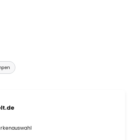
mpen
lt.de
arkenauswahl