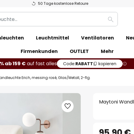
50 Tage kostenlose Retoure
Suche
leuchten
Leuchtmittel
Ventilatoren
Ne
Firmenkunden
OUTLET
Mehr
% ab 159 €
auf fast alles
Code:
RABATT
kopieren
ndleuchte Erich, messing rosé, Glas/Metall, 2-flg.
Maytoni Wandle
95,90 €