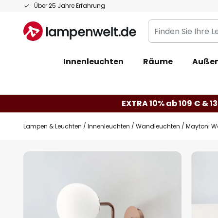
Zum
Über 25 Jahre Erfahrung
Inhalt
Finden
springen
Sie
Ihre
Innenleuchten
Räume
Außen
Leuchte...
EXTRA 10% ab 109 € & 13
Lampen & Leuchten
Innenleuchten
Wandleuchten
Maytoni Wa
Zum
Ende
der
Bildgalerie
springen