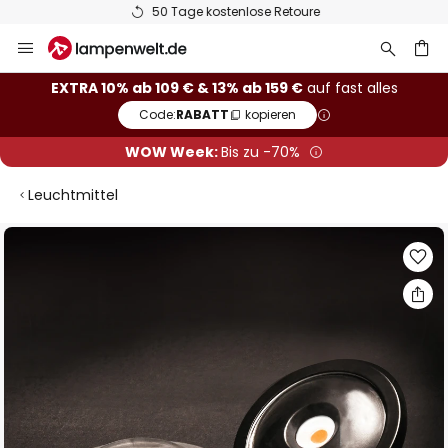
50 Tage kostenlose Retoure
Zum
Inhalt
springen
he
EXTRA 10% ab 109 € & 13% ab 159 €
auf fast alles
Code:
RABATT
kopieren
WOW Week:
Bis zu -70%
Leuchtmittel
Zum
Ende
der
Bildgalerie
springen