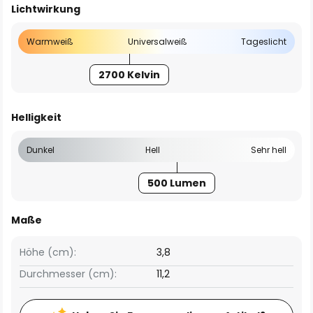
Lichtwirkung
Warmweiß
Universalweiß
Tageslicht
2700 Kelvin
Helligkeit
Dunkel
Hell
Sehr hell
500 Lumen
Maße
Höhe (cm):
3,8
Durchmesser (cm):
11,2