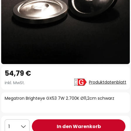
Zum
54,79 €
Anfang
der
Produktdatenblatt
inkl. MwSt.
Bildgalerie
springen
Megatron Brighteye GX53 7W 2.700K Ø11,2cm schwarz
In den Warenkorb
1