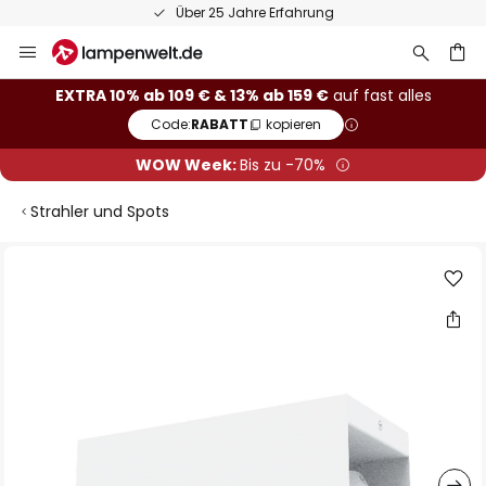
Über 25 Jahre Erfahrung
Zum
Inhalt
springen
he
EXTRA 10% ab 109 € & 13% ab 159 €
auf fast alles
Code:
RABATT
kopieren
WOW Week:
Bis zu -70%
Strahler und Spots
Zum
Ende
der
Bildgalerie
springen