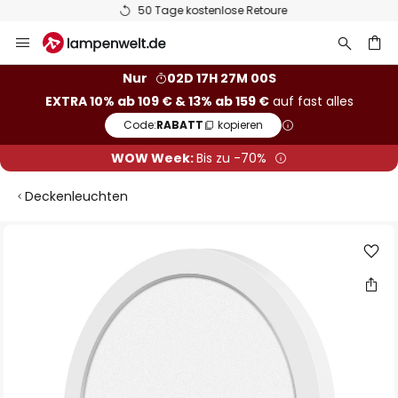
50 Tage kostenlose Retoure
Zum
Inhalt
springen
he
Nur
02D 17H 27M 00S
EXTRA 10% ab 109 € & 13% ab 159 €
auf fast alles
Code:
RABATT
kopieren
WOW Week:
Bis zu -70%
Deckenleuchten
Zum
Ende
der
Bildgalerie
springen