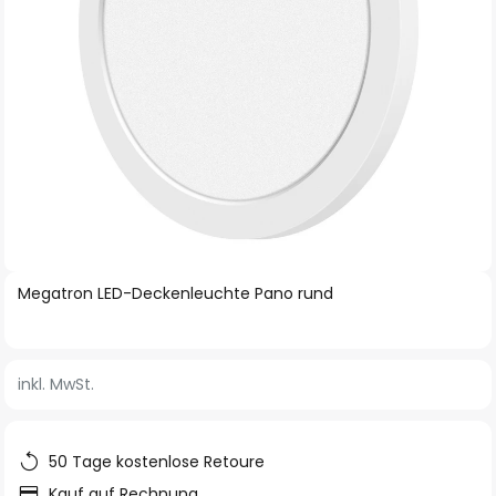
Zum
Megatron LED-Deckenleuchte Pano rund
Anfang
der
Bildgalerie
inkl. MwSt.
springen
50 Tage kostenlose Retoure
Kauf auf Rechnung