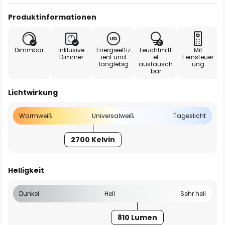
Produktinformationen
Dimmbar
Inklusive
Energieeffiz
Leuchtmitt
Mit
Dimmer
ient und
el
Fernsteuer
langlebig
austausch
ung
bar
Lichtwirkung
Warmweiß
Universalweiß
Tageslicht
2700 Kelvin
Helligkeit
Dunkel
Hell
Sehr hell
810 Lumen