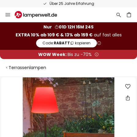
Über 25 Jahre Erfahrung
Zum
Inhalt
springen
he
Nur
01D 12H 16M 23S
EXTRA 10% ab 109 € & 13% ab 159 €
auf fast alles
Code:
RABATT
kopieren
WOW Week:
Bis zu -70%
Terrassenlampen
Zum
Ende
der
Bildgalerie
springen