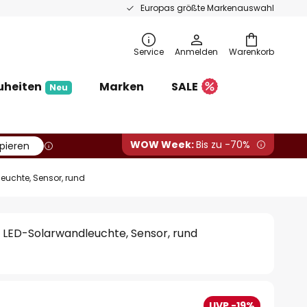
Europas größte Markenauswahl
Service
Anmelden
Warenkorb
uheiten
Marken
SALE
Neu
WOW Week:
Bis zu -70%
pieren
euchte, Sensor, rund
 LED-Solarwandleuchte, Sensor, rund
UVP -19%