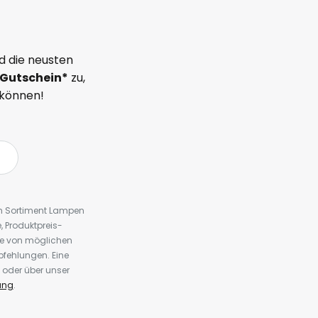
d die neusten
Gutschein*
zu,
 können!
em Sortiment Lampen
 Produktpreis-
te von möglichen
fehlungen. Eine
 oder über unser
ung
.