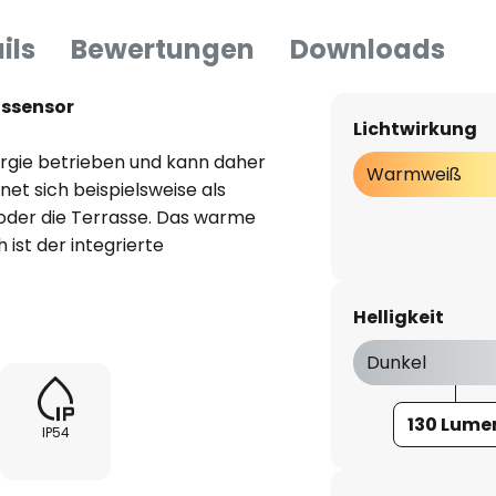
ils
Bewertungen
Downloads
gssensor
Lichtwirkung
rgie betrieben und kann daher
Warmweiß
net sich beispielsweise als
 oder die Terrasse. Das warme
 ist der integrierte
fügt. Er erfasst Bewegungen in
ern.
Helligkeit
Dunkel
130 Lume
IP54