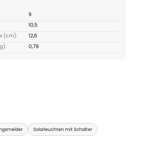
9
10,5
e (cm):
12,6
g):
0,79
ngsmelder
Solarleuchten mit Schalter