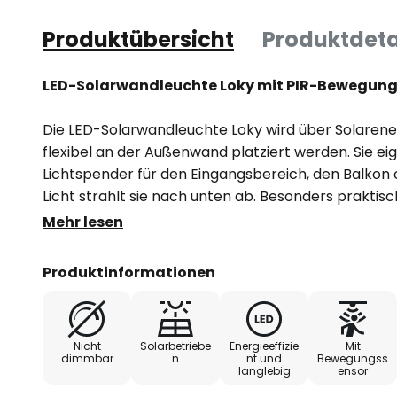
Produktübersicht
Produktdeta
LED-Solarwandleuchte Loky mit PIR-Bewegun
Die LED-Solarwandleuchte Loky wird über Solarene
flexibel an der Außenwand platziert werden. Sie eig
Lichtspender für den Eingangsbereich, den Balkon
Licht strahlt sie nach unten ab. Besonders praktisch
Bewegungssensor, der über drei Funktionsmodi ver
Mehr lesen
einem Winkel von 120° und einem Radius von 6 Met
Produktinformationen
- Ladezeit ca. 19 Stunden
- Leuchtdauer bis zu 23 Stunden (bei 100%)
Nicht
Solarbetriebe
Energieeffizie
Mit
dimmbar
n
nt und
Bewegungss
langlebig
ensor
- IP54