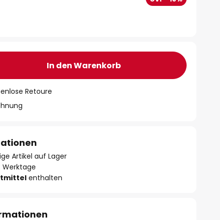
In den Warenkorb
tenlose Retoure
chnung
mationen
ge Artikel auf Lager
- 3 Werktage
tmittel
enthalten
ormationen