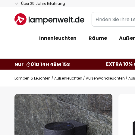
Zum
Über 25 Jahre Erfahrung
Inhalt
Finden
springen
Sie
Ihre
Innenleuchten
Räume
Außen
Leuchte...
EXTRA 10% a
Nur
01D 14H 49M 14S
Lampen & Leuchten
Außenleuchten
Außenwandleuchten
Auß
Zum
Ende
der
Bildgalerie
springen