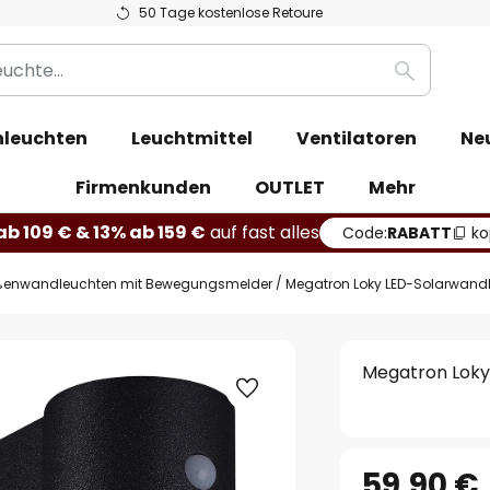
50 Tage kostenlose Retoure
Suche
leuchten
Leuchtmittel
Ventilatoren
Ne
Firmenkunden
OUTLET
Mehr
b 109 € & 13% ab 159 €
auf fast alles
Code:
RABATT
ko
enwandleuchten mit Bewegungsmelder
Megatron Loky LED-Solarwandl
Megatron Loky
59,90 €