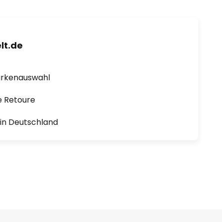
lt.de
arkenauswahl
e Retoure
1 in Deutschland