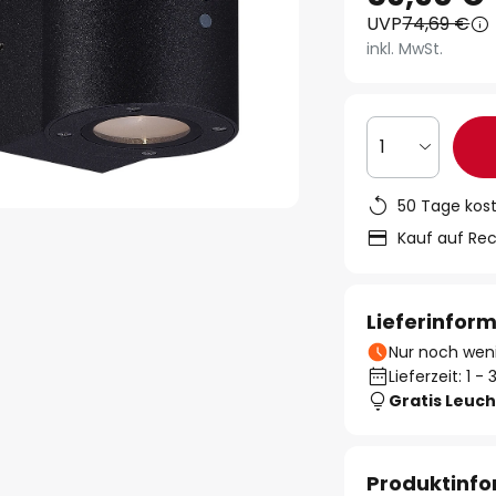
UVP
74,69 €
inkl. MwSt.
1
50 Tage kos
Kauf auf Re
Lieferinfor
Nur noch weni
Lieferzeit: 1 
Gratis Leuch
Produktinf