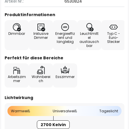
Artikel Nr.:
6530824
Produktinformationen
Dimmbar
Inklusive
Energieeffiz
Leuchtmitt
Typ C -
Dimmer
ient und
el
Euro-
langlebig
austausch
Stecker
bar
Perfekt für diese Bereiche
Arbeitszim
Wohnberei
Esszimmer
mer
ch
Lichtwirkung
Warmweiß
Universalweiß
Tageslicht
2700 Kelvin