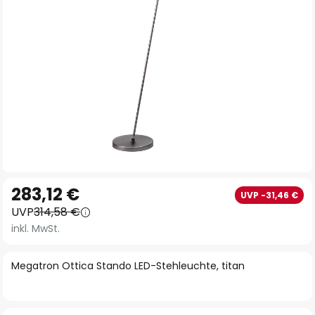
Zum
283,12 €
UVP -31,46 €
Anfang
UVP
314,58 €
der
inkl. MwSt.
Bildgalerie
springen
Megatron Ottica Stando LED-Stehleuchte, titan