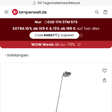
50 Tage kostenlose Retoure
Zum
Inhalt
springen
he
Nur
02D 17H 37M 56S
EXTRA 10% ab 109 € & 13% ab 159 €
auf fast alles
Code:
RABATT
kopieren
WOW Week:
Bis zu -70%
Stehlampen
Zum
Ende
der
Bildgalerie
springen