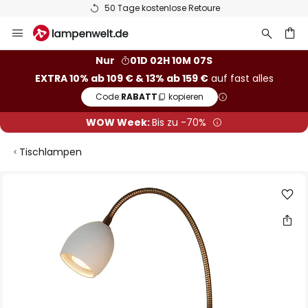
50 Tage kostenlose Retoure
Zum
Inhalt
springen
he
Nur
01D 02H 10M 07S
EXTRA 10% ab 109 € & 13% ab 159 €
auf fast alles
Code:
RABATT
kopieren
WOW Week:
Bis zu -70%
Tischlampen
Zum
Ende
der
Bildgalerie
springen