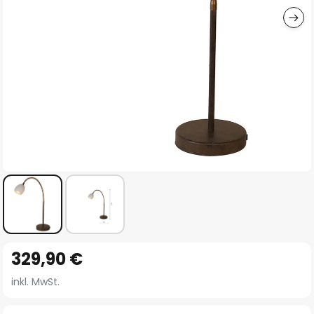
Zum
329,90 €
Anfang
der
inkl. MwSt.
Bildgalerie