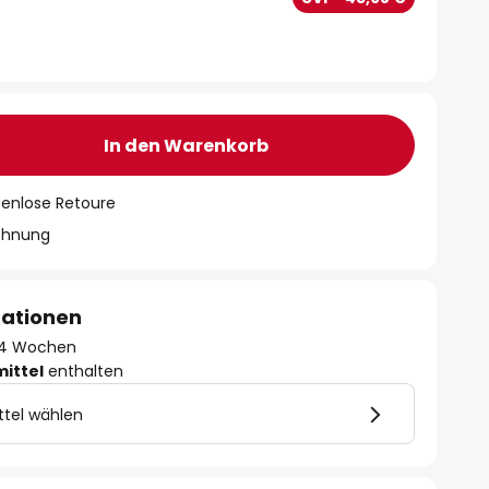
In den Warenkorb
tenlose Retoure
chnung
mationen
 - 4 Wochen
mittel
enthalten
ttel wählen