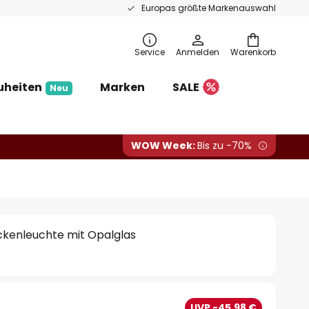
Europas größte Markenauswahl
Service
Anmelden
Warenkorb
uheiten
Marken
SALE
Neu
WOW Week:
Bis zu -70%
ckenleuchte mit Opalglas
€
UVP -45,98 €