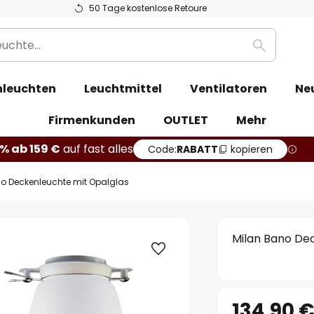
50 Tage kostenlose Retoure
Suche
leuchten
Leuchtmittel
Ventilatoren
Ne
Firmenkunden
OUTLET
Mehr
% ab 159 €
auf fast alles
Code:
RABATT
kopieren
o Deckenleuchte mit Opalglas
Milan Bano De
134,90 