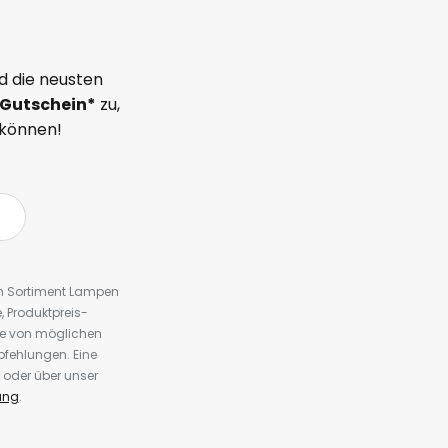
d die neusten
Gutschein*
zu,
 können!
em Sortiment Lampen
 Produktpreis-
te von möglichen
fehlungen. Eine
 oder über unser
ung
.