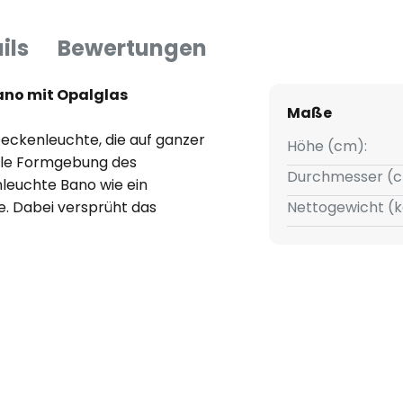
ils
Bewertungen
no mit Opalglas
Maße
Deckenleuchte, die auf ganzer
Höhe (cm):
olle Formgebung des
Durchmesser (c
leuchte Bano wie ein
. Dabei versprüht das
Nettogewicht (k
 Charme, dem man sich kaum
nterschiedlichsten Räumen
wissen Etwas gut zur Geltung.
mkonzept somit auf eine
ch aufgewertet werden.
 Milan Iluminaci mit dieser