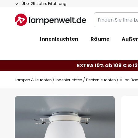
Zum
Über 25 Jahre Erfahrung
Inhalt
Finden
springen
Sie
Ihre
Innenleuchten
Räume
Außen
Leuchte...
EXTRA 10% ab 109 € & 13
Lampen & Leuchten
Innenleuchten
Deckenleuchten
Milan Ban
Zum
Ende
der
Bildgalerie
springen