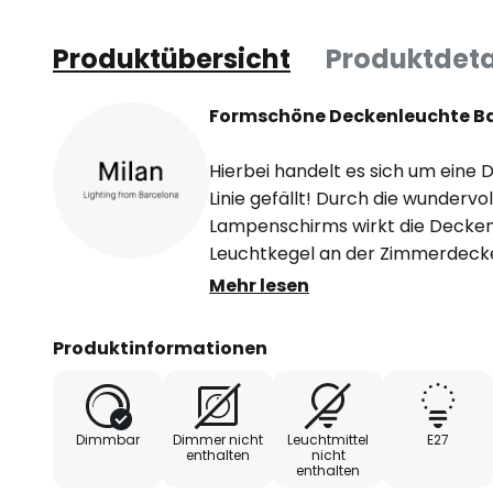
Produktübersicht
Produktdeta
Formschöne Deckenleuchte Ba
Hierbei handelt es sich um eine 
Linie gefällt! Durch die wunderv
Lampenschirms wirkt die Decken
Leuchtkegel an der Zimmerdecke
mundgeblasene Opalglas einen
Mehr lesen
entziehen können wird. In den u
kommt diese Leuchte mit dem ge
Produktinformationen
Schließlich kann das eigene Rau
raffinierte Art und Weise deutli
Höchsten Qualitätsstandards wird
Dimmbar
Dimmer nicht
Leuchtmittel
E27
Leuchte natürlich gerecht.
enthalten
nicht
enthalten