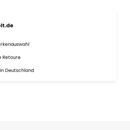
lt.de
arkenauswahl
e Retoure
1 in Deutschland