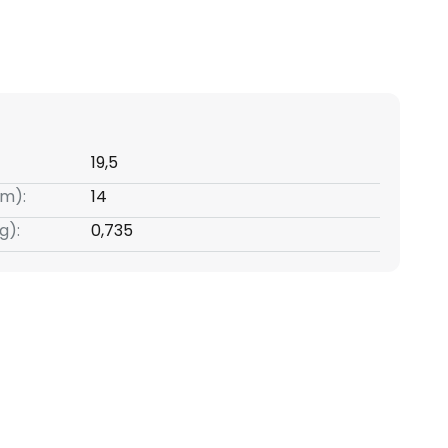
19,5
m):
14
g):
0,735