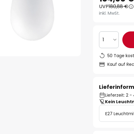
UVP
180,88 €
inkl. MwSt.
1
50 Tage kos
Kauf auf Re
Lieferinfor
Lieferzeit: 2
Kein Leucht
E27 Leuchtmi