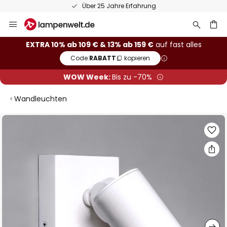
Über 25 Jahre Erfahrung
Zum
Inhalt
springen
he
EXTRA 10% ab 109 € & 13% ab 159 €
auf fast alles
Code:
RABATT
kopieren
WOW Week:
Bis zu -70%
Wandleuchten
Zum
Ende
der
Bildgalerie
springen