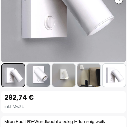
Zum
292,74 €
Anfang
der
inkl. MwSt.
Bildgalerie
springen
Milan Haul LED-Wandleuchte eckig 1-flammig weiß