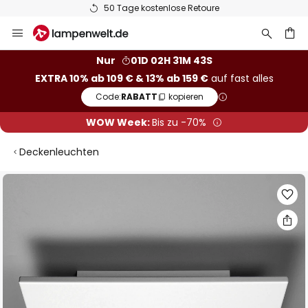
50 Tage kostenlose Retoure
Zum
Inhalt
springen
he
Nur
01D 02H 31M 42S
EXTRA 10% ab 109 € & 13% ab 159 €
auf fast alles
Code:
RABATT
kopieren
WOW Week:
Bis zu -70%
Deckenleuchten
Zum
Ende
der
Bildgalerie
springen