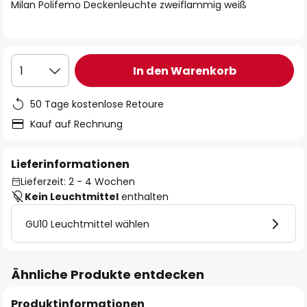
springen
Milan Polifemo Deckenleuchte zweiflammig weiß
In den Warenkorb
1
50 Tage kostenlose Retoure
Kauf auf Rechnung
Lieferinformationen
Lieferzeit: 2 - 4 Wochen
Kein Leuchtmittel
enthalten
GU10 Leuchtmittel wählen
Ähnliche Produkte entdecken
Produktinformationen