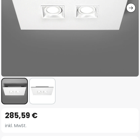
Zum
285,59 €
Anfang
der
inkl. MwSt.
Bildgalerie