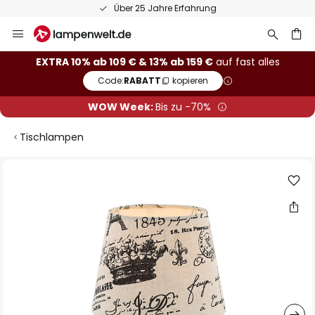
Über 25 Jahre Erfahrung
Zum
Inhalt
springen
he
EXTRA 10% ab 109 € & 13% ab 159 €
auf fast alles
Code:
RABATT
kopieren
WOW Week:
Bis zu -70%
Tischlampen
Zum
Ende
der
Bildgalerie
springen