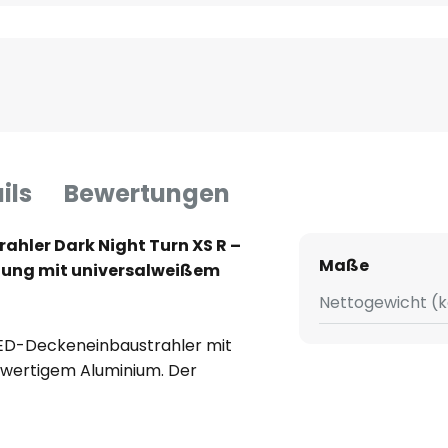
ils
Bewertungen
rahler Dark Night Turn XS R –
Maße
tung mit universalweißem
Nettogewicht (k
 LED-Deckeneinbaustrahler mit
wertigem Aluminium. Der
n Gebrauch in privaten Räumen
me-Office genauso gut wie für
ich. Die integrierten LEDs sind