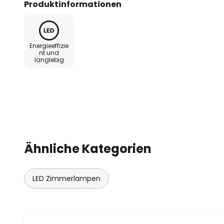
Produktinformationen
gleichmäßig hinter der Leuchtflä
universalweißes Licht, das gerad
Arbeiten förderlich und unterstüt
Energieeffizie
Deckeneinbaustrahler gerade fü
nt und
langlebig
hervorragend geeignet, kann abe
Foyers oder Korridoren von Hotel
von Galerien und Museen für ein
eingesetzt werden. Lieferung oh
erhältlich).
- Ausstrahlwinkel: 40°
Ähnliche Kategorien
- Schwenkbereich: 25°
LED Zimmerlampen
- Drehbereich: 355°
- Blendwert (UGR): <19