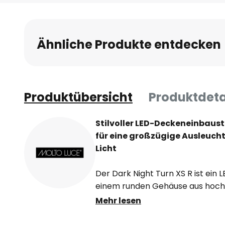
Anfang
der
Bildgalerie
Ähnliche Produkte entdecken
springen
Produktübersicht
Produktdeta
Stilvoller LED-Deckeneinbaust
für eine großzügige Ausleuch
Licht
Der Dark Night Turn XS R ist ein
einem runden Gehäuse aus hoch
Lichtspender eignet sich für de
Mehr lesen
wie dem heimischen Flur oder Ho
die Nutzung im gewerblichen Bere