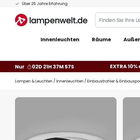
Zum
Über 25 Jahre Erfahrung
Inhalt
Finden
springen
Sie
Ihre
Innenleuchten
Räume
Außen
Leuchte...
EXTRA 10% a
Nur
02D 21H 37M 56S
Lampen & Leuchten
Innenleuchten
Einbaustrahler & Einbauspo
Zum
Ende
der
Bildgalerie
springen