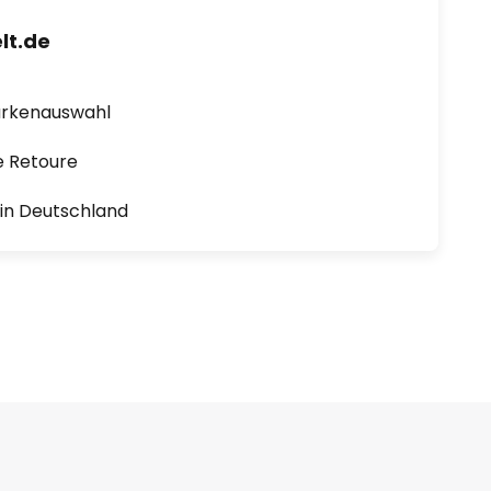
lt.de
arkenauswahl
e Retoure
1 in Deutschland