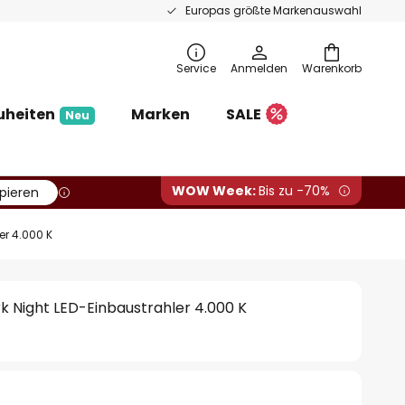
Europas größte Markenauswahl
Service
Anmelden
Warenkorb
uheiten
Marken
SALE
Neu
WOW Week:
Bis zu -70%
pieren
er 4.000 K
k Night LED-Einbaustrahler 4.000 K