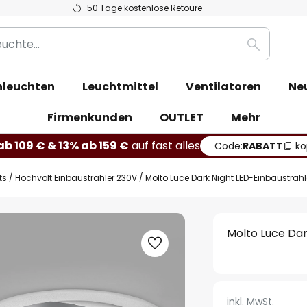
50 Tage kostenlose Retoure
Suche
leuchten
Leuchtmittel
Ventilatoren
Ne
Firmenkunden
OUTLET
Mehr
b 109 € & 13% ab 159 €
auf fast alles
Code:
RABATT
ko
ts
Hochvolt Einbaustrahler 230V
Molto Luce Dark Night LED-Einbaustrahl
Molto Luce Dar
inkl. MwSt.