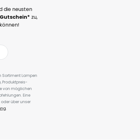
d die neusten
Gutschein*
zu,
 können!
em Sortiment Lampen
 Produktpreis-
te von möglichen
fehlungen. Eine
 oder über unser
ung
.