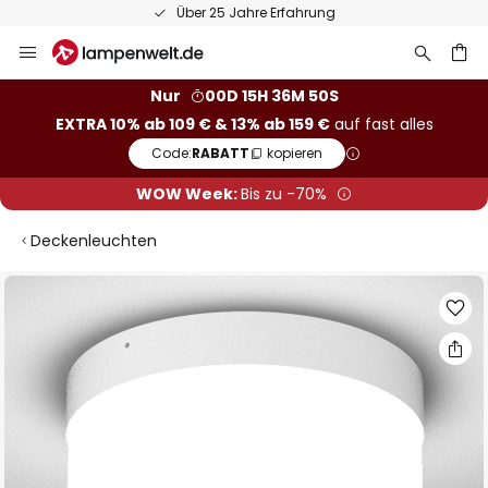
Über 25 Jahre Erfahrung
Zum
Inhalt
springen
he
Nur
00D 15H 36M 49S
EXTRA 10% ab 109 € & 13% ab 159 €
auf fast alles
Code:
RABATT
kopieren
WOW Week:
Bis zu -70%
Deckenleuchten
Zum
Ende
der
Bildgalerie
springen